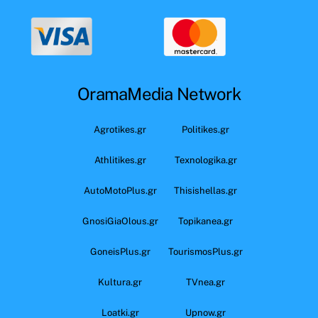
OramaMedia Network
Agrotikes.gr
Politikes.gr
Athlitikes.gr
Texnologika.gr
AutoMotoPlus.gr
Thisishellas.gr
GnosiGiaOlous.gr
Topikanea.gr
GoneisPlus.gr
TourismosPlus.gr
Kultura.gr
TVnea.gr
Loatki.gr
Upnow.gr