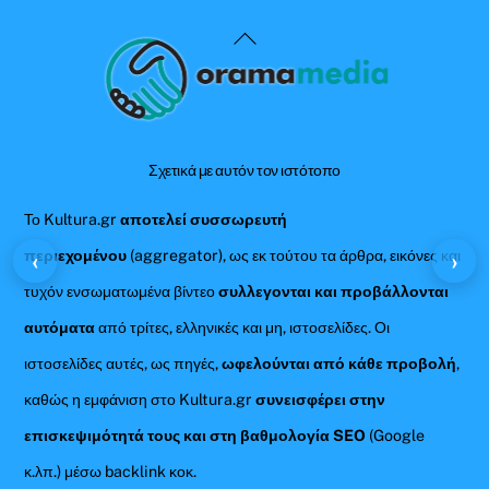
Back
To
Top
Σχετικά με αυτόν τον ιστότοπο
Το Kultura.gr
αποτελεί συσσωρευτή
περιεχομένου
(aggregator), ως εκ τούτου τα άρθρα, εικόνες και
‹
›
τυχόν ενσωματωμένα βίντεο
συλλεγονται και προβάλλονται
αυτόματα
από τρίτες, ελληνικές και μη, ιστοσελίδες. Οι
ιστοσελίδες αυτές, ως πηγές,
ωφελούνται από κάθε προβολή
,
καθώς η εμφάνιση στο Kultura.gr
συνεισφέρει στην
επισκεψιμότητά τους και στη βαθμολογία SEO
(Google
κ.λπ.) μέσω backlink κοκ.