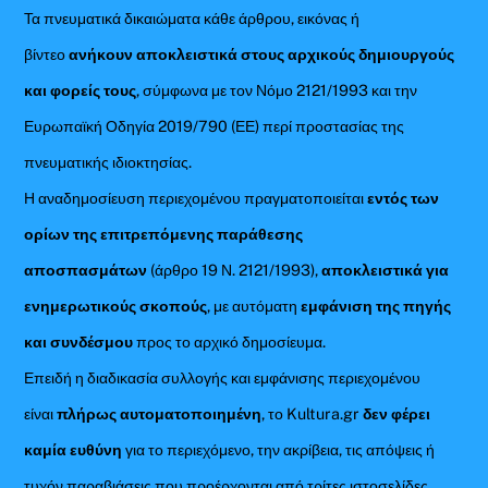
Τα πνευματικά δικαιώματα κάθε άρθρου, εικόνας ή
βίντεο
ανήκουν αποκλειστικά στους αρχικούς δημιουργούς
και φορείς τους
, σύμφωνα με τον Νόμο 2121/1993 και την
Ευρωπαϊκή Οδηγία 2019/790 (ΕΕ) περί προστασίας της
πνευματικής ιδιοκτησίας.
Η αναδημοσίευση περιεχομένου πραγματοποιείται
εντός των
ορίων της επιτρεπόμενης παράθεσης
αποσπασμάτων
(άρθρο 19 Ν. 2121/1993),
αποκλειστικά για
ενημερωτικούς σκοπούς
, με αυτόματη
εμφάνιση της πηγής
και συνδέσμου
προς το αρχικό δημοσίευμα.
Επειδή η διαδικασία συλλογής και εμφάνισης περιεχομένου
είναι
πλήρως αυτοματοποιημένη
, το Kultura.gr
δεν φέρει
καμία ευθύνη
για το περιεχόμενο, την ακρίβεια, τις απόψεις ή
τυχόν παραβιάσεις που προέρχονται από τρίτες ιστοσελίδες.