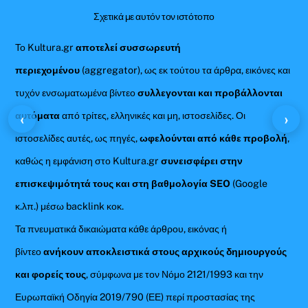
Σχετικά με αυτόν τον ιστότοπο
Το Kultura.gr
αποτελεί συσσωρευτή
περιεχομένου
(aggregator), ως εκ τούτου τα άρθρα, εικόνες και
τυχόν ενσωματωμένα βίντεο
συλλεγονται και προβάλλονται
αυτόματα
από τρίτες, ελληνικές και μη, ιστοσελίδες. Οι
‹
›
ιστοσελίδες αυτές, ως πηγές,
ωφελούνται από κάθε προβολή
,
καθώς η εμφάνιση στο Kultura.gr
συνεισφέρει στην
επισκεψιμότητά τους και στη βαθμολογία SEO
(Google
κ.λπ.) μέσω backlink κοκ.
Τα πνευματικά δικαιώματα κάθε άρθρου, εικόνας ή
βίντεο
ανήκουν αποκλειστικά στους αρχικούς δημιουργούς
και φορείς τους
, σύμφωνα με τον Νόμο 2121/1993 και την
Ευρωπαϊκή Οδηγία 2019/790 (ΕΕ) περί προστασίας της