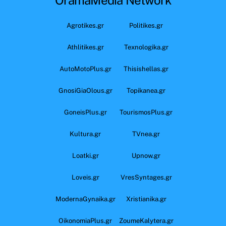
Agrotikes.gr
Politikes.gr
Athlitikes.gr
Texnologika.gr
AutoMotoPlus.gr
Thisishellas.gr
GnosiGiaOlous.gr
Topikanea.gr
GoneisPlus.gr
TourismosPlus.gr
Kultura.gr
TVnea.gr
Loatki.gr
Upnow.gr
Loveis.gr
VresSyntages.gr
ModernaGynaika.gr
Xristianika.gr
OikonomiaPlus.gr
ZoumeKalytera.gr