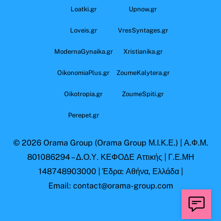
Loatki.gr
Upnow.gr
Loveis.gr
VresSyntages.gr
ModernaGynaika.gr
Xristianika.gr
OikonomiaPlus.gr
ZoumeKalytera.gr
Oikotropia.gr
ZoumeSpiti.gr
Perepet.gr
© 2026
Orama Group
(Orama Group Μ.Ι.Κ.Ε.) | Α.Φ.Μ.
801086294 – Δ.Ο.Υ. ΚΕΦΟΔΕ Αττικής | Γ.Ε.ΜΗ
148748903000 | Έδρα: Αθήνα, Ελλάδα |
Email: contact@orama-group.com