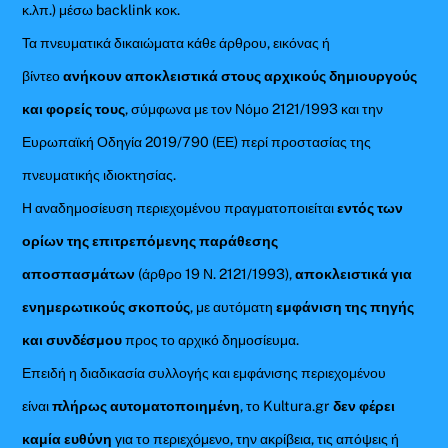
κ.λπ.) μέσω backlink κοκ.
Τα πνευματικά δικαιώματα κάθε άρθρου, εικόνας ή
βίντεο
ανήκουν αποκλειστικά στους αρχικούς δημιουργούς
και φορείς τους
, σύμφωνα με τον Νόμο 2121/1993 και την
Ευρωπαϊκή Οδηγία 2019/790 (ΕΕ) περί προστασίας της
πνευματικής ιδιοκτησίας.
Η αναδημοσίευση περιεχομένου πραγματοποιείται
εντός των
ορίων της επιτρεπόμενης παράθεσης
αποσπασμάτων
(άρθρο 19 Ν. 2121/1993),
αποκλειστικά για
ενημερωτικούς σκοπούς
, με αυτόματη
εμφάνιση της πηγής
και συνδέσμου
προς το αρχικό δημοσίευμα.
Επειδή η διαδικασία συλλογής και εμφάνισης περιεχομένου
είναι
πλήρως αυτοματοποιημένη
, το Kultura.gr
δεν φέρει
καμία ευθύνη
για το περιεχόμενο, την ακρίβεια, τις απόψεις ή