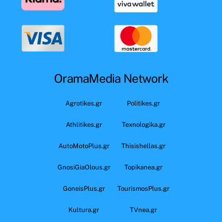
OramaMedia Network
Agrotikes.gr
Politikes.gr
Athlitikes.gr
Texnologika.gr
AutoMotoPlus.gr
Thisishellas.gr
GnosiGiaOlous.gr
Topikanea.gr
GoneisPlus.gr
TourismosPlus.gr
Kultura.gr
TVnea.gr