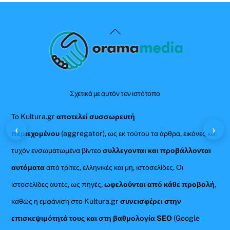
Back
To
Top
Σχετικά με αυτόν τον ιστότοπο
Το Kultura.gr
αποτελεί συσσωρευτή
‹
›
περιεχομένου
(aggregator), ως εκ τούτου τα άρθρα, εικόνες και
τυχόν ενσωματωμένα βίντεο
συλλεγονται και προβάλλονται
αυτόματα
από τρίτες, ελληνικές και μη, ιστοσελίδες. Οι
ιστοσελίδες αυτές, ως πηγές,
ωφελούνται από κάθε προβολή
,
καθώς η εμφάνιση στο Kultura.gr
συνεισφέρει στην
επισκεψιμότητά τους και στη βαθμολογία SEO
(Google