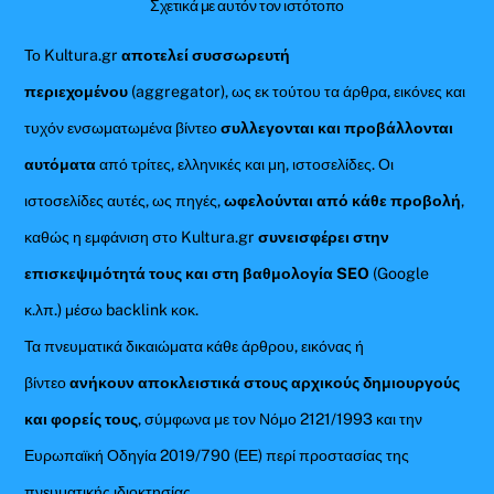
Σχετικά με αυτόν τον ιστότοπο
Το Kultura.gr
αποτελεί συσσωρευτή
περιεχομένου
(aggregator), ως εκ τούτου τα άρθρα, εικόνες και
τυχόν ενσωματωμένα βίντεο
συλλεγονται και προβάλλονται
αυτόματα
από τρίτες, ελληνικές και μη, ιστοσελίδες. Οι
ιστοσελίδες αυτές, ως πηγές,
ωφελούνται από κάθε προβολή
,
καθώς η εμφάνιση στο Kultura.gr
συνεισφέρει στην
επισκεψιμότητά τους και στη βαθμολογία SEO
(Google
κ.λπ.) μέσω backlink κοκ.
Τα πνευματικά δικαιώματα κάθε άρθρου, εικόνας ή
βίντεο
ανήκουν αποκλειστικά στους αρχικούς δημιουργούς
και φορείς τους
, σύμφωνα με τον Νόμο 2121/1993 και την
Ευρωπαϊκή Οδηγία 2019/790 (ΕΕ) περί προστασίας της
πνευματικής ιδιοκτησίας.