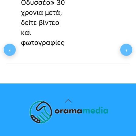
Οδυσσέα» 30
χρόνια μετά,
δείτε βίντεο
και
φωτογραφίες
‹
›
Back
To
Top