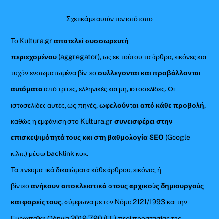
Σχετικά με αυτόν τον ιστότοπο
Το Kultura.gr
αποτελεί συσσωρευτή
περιεχομένου
(aggregator), ως εκ τούτου τα άρθρα, εικόνες και
τυχόν ενσωματωμένα βίντεο
συλλεγονται και προβάλλονται
αυτόματα
από τρίτες, ελληνικές και μη, ιστοσελίδες. Οι
ιστοσελίδες αυτές, ως πηγές,
ωφελούνται από κάθε προβολή
,
καθώς η εμφάνιση στο Kultura.gr
συνεισφέρει στην
επισκεψιμότητά τους και στη βαθμολογία SEO
(Google
κ.λπ.) μέσω backlink κοκ.
Τα πνευματικά δικαιώματα κάθε άρθρου, εικόνας ή
βίντεο
ανήκουν αποκλειστικά στους αρχικούς δημιουργούς
και φορείς τους
, σύμφωνα με τον Νόμο 2121/1993 και την
Ευρωπαϊκή Οδηγία 2019/790 (ΕΕ) περί προστασίας της