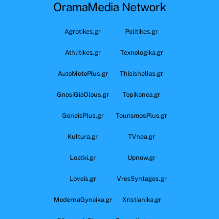
OramaMedia Network
Agrotikes.gr
Politikes.gr
Athlitikes.gr
Texnologika.gr
AutoMotoPlus.gr
Thisishellas.gr
GnosiGiaOlous.gr
Topikanea.gr
GoneisPlus.gr
TourismosPlus.gr
Kultura.gr
TVnea.gr
Loatki.gr
Upnow.gr
Loveis.gr
VresSyntages.gr
ModernaGynaika.gr
Xristianika.gr