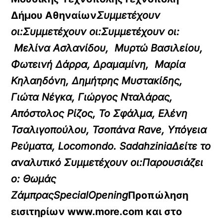
Δήμου Αθηναίων
Συμμετέχουν
οι:
Συμμετέχουν οι:
Συμμετέχουν οι:
Μελίνα Ασλανίδου, Μυρτώ Βασιλείου,
Φωτεινή Δάρρα, Δραμαμίνη, Μαρία
Κηλαηδόνη, Δημήτρης Μυστακίδης,
Γιώτα Νέγκα, Γιώργος Νταλάρας,
Απόστολος Ρίζος, Το Σφάλμα, Ελένη
Τσαλιγοπούλου, Τσοπάνα Rave, Υπόγεια
Ρεύματα, Locomondo. Sadahzinia
Δείτε το
αναλυτικό
Συμμετέχουν οι:Παρουσιάζει
ο: Θωμάς
Ζάμπρας
Special
Opening
Προπώληση
εισιτηρίων
www.more.com
και στο