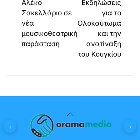
Αλέκο
Εκδηλώσεις
Σακελλάριο σε
για το
νέα
Ολοκαύτωμα
μουσικοθεατρική
και την
παράσταση
ανατίναξη
του Κουγκίου
Back
To
‹
›
Top