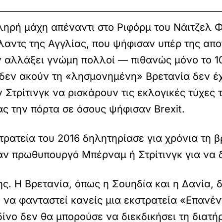
κληρή μάχη απέναντι στο Ριφόρμ του Νάιτζελ 
τλαντς της Αγγλίας, που ψήφισαν υπέρ της απ
υν αλλάξει γνώμη πολλοί — πιθανώς μόνο το
δεν ακούν τη «λησμονημένη» Βρετανία δεν έχε
 Στρίτινγκ να ρισκάρουν τις εκλογικές τύχες
ς την πόρτα σε όσους ψήφισαν Brexit.
ρατεία του 2016 δηλητηρίασε για χρόνια τη β
αν πρωθυπουργό Μπέρναμ ή Στρίτινγκ για να 
ης. Η Βρετανία, όπως η Σουηδία και η Δανία,
 να φανταστεί κανείς μια εκστρατεία «Επανέν
ίνο δεν θα μπορούσε να διεκδικήσει τη διατή