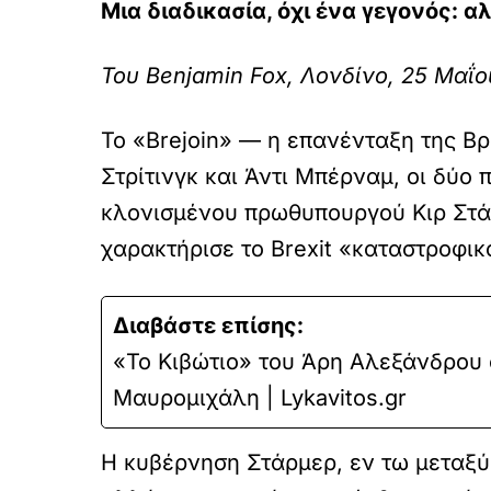
Μια διαδικασία, όχι ένα γεγονός: αλ
Του Benjamin Fox, Λονδίνο, 25 Μαΐ
Το «Brejoin» — η επανένταξη της Βρ
Στρίτινγκ και Άντι Μπέρναμ, οι δύο 
κλονισμένου πρωθυπουργού Κιρ Στάρ
χαρακτήρισε το Brexit «καταστροφικ
Διαβάστε επίσης:
«Το Κιβώτιο» του Άρη Αλεξάνδρου 
Μαυρομιχάλη | Lykavitos.gr
Η κυβέρνηση Στάρμερ, εν τω μεταξύ