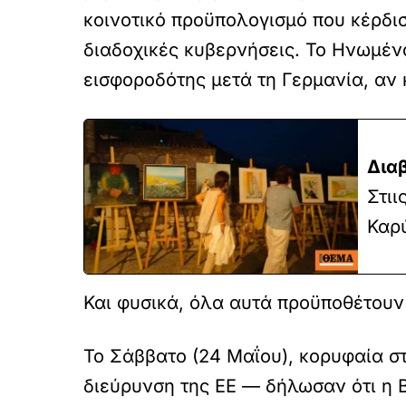
κοινοτικό προϋπολογισμό που κέρδισ
διαδοχικές κυβερνήσεις. Το Ηνωμέν
εισφοροδότης μετά τη Γερμανία, αν
Δια
Στιι
Καρ
Και φυσικά, όλα αυτά προϋποθέτουν 
Το Σάββατο (24 Μαΐου), κορυφαία σ
διεύρυνση της ΕΕ — δήλωσαν ότι η 