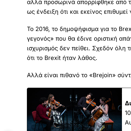
αλλά προσωρινά απορρίφθηκε από τη
ως ένδειξη ότι και εκείνος επιθυμε
Το 2016, το δημοψήφισμα για το Br
γεγονός» που θα έδινε οριστική απά
ισχυρισμός δεν πείθει. Σχεδόν όλη 
ότι το Brexit ήταν λάθος.
Αλλά είναι πιθανό το «Brejoin» σύν
Δ
10
Αυ