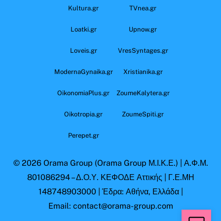
Kultura.gr
TVnea.gr
Loatki.gr
Upnow.gr
Loveis.gr
VresSyntages.gr
ModernaGynaika.gr
Xristianika.gr
OikonomiaPlus.gr
ZoumeKalytera.gr
Oikotropia.gr
ZoumeSpiti.gr
Perepet.gr
© 2026
Orama Group
(Orama Group Μ.Ι.Κ.Ε.) | Α.Φ.Μ.
801086294 – Δ.Ο.Υ. ΚΕΦΟΔΕ Αττικής | Γ.Ε.ΜΗ
148748903000 | Έδρα: Αθήνα, Ελλάδα |
Email: contact@orama-group.com