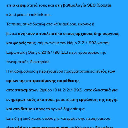
επισκεψιμότητά τους και στη βαθμολογία SEO
(Google
κ.λπ.) μέσω backlink κοκ.
Τα πνευματικά δικαιώματα κάθε άρθρου, εικόνας ή
βίντεο
ανήκουν αποκλειστικά στους αρχικούς δημιουργούς
και φορείς τους
, σύμφωνα με τον Νόμο 2121/1993 και την
Ευρωπαϊκή Οδηγία 2019/790 (ΕΕ) περί προστασίας της
πνευματικής ιδιοκτησίας.
Η αναδημοσίευση περιεχομένου πραγματοποιείται
εντός των
ορίων της επιτρεπόμενης παράθεσης
αποσπασμάτων
(άρθρο 19 Ν. 2121/1993),
αποκλειστικά για
ενημερωτικούς σκοπούς
, με αυτόματη
εμφάνιση της πηγής
και συνδέσμου
προς το αρχικό δημοσίευμα.
Επειδή η διαδικασία συλλογής και εμφάνισης περιεχομένου
είναι
πλήρως αυτοματοποιημένη
, το Kultura.gr
δεν φέρει