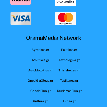
OramaMedia Network
Agrotikes.gr
Politikes.gr
Athlitikes.gr
Texnologika.gr
AutoMotoPlus.gr
Thisishellas.gr
GnosiGiaOlous.gr
Topikanea.gr
GoneisPlus.gr
TourismosPlus.gr
Kultura.gr
TVnea.gr