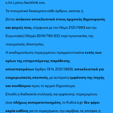
κ.λπ.) μέσω backlink κοκ.
Τα πνευματικά δικαιώματα κάθε άρθρου, εικόνας ή
βίντεο
ανήκουν αποκλειστικά στους αρχικούς δημιουργούς
και φορείς τους
, σύμφωνα με τον Νόμο 2121/1993 και την
Ευρωπαϊκή Οδηγία 2019/790 (ΕΕ) περί προστασίας της
πνευματικής ιδιοκτησίας.
Η αναδημοσίευση περιεχομένου πραγματοποιείται
εντός των
ορίων της επιτρεπόμενης παράθεσης
αποσπασμάτων
(άρθρο 19 Ν. 2121/1993),
αποκλειστικά για
ενημερωτικούς σκοπούς
, με αυτόματη
εμφάνιση της πηγής
και συνδέσμου
προς το αρχικό δημοσίευμα.
Επειδή η διαδικασία συλλογής και εμφάνισης περιεχομένου
είναι
πλήρως αυτοματοποιημένη
, το Kultura.gr
δεν φέρει
καμία ευθύνη
για το περιεχόμενο, την ακρίβεια, τις απόψεις ή