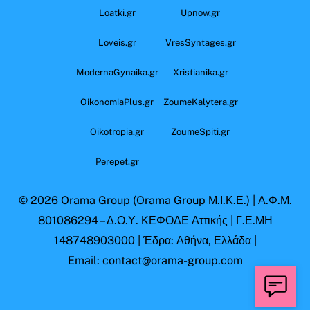
Loatki.gr
Upnow.gr
Loveis.gr
VresSyntages.gr
ModernaGynaika.gr
Xristianika.gr
OikonomiaPlus.gr
ZoumeKalytera.gr
Oikotropia.gr
ZoumeSpiti.gr
Perepet.gr
© 2026
Orama Group
(Orama Group Μ.Ι.Κ.Ε.) | Α.Φ.Μ.
801086294 – Δ.Ο.Υ. ΚΕΦΟΔΕ Αττικής | Γ.Ε.ΜΗ
148748903000 | Έδρα: Αθήνα, Ελλάδα |
Email: contact@orama-group.com