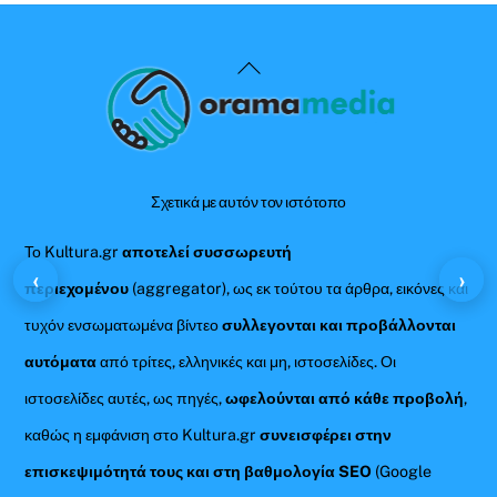
Back
To
Top
Σχετικά με αυτόν τον ιστότοπο
Το Kultura.gr
αποτελεί συσσωρευτή
‹
›
περιεχομένου
(aggregator), ως εκ τούτου τα άρθρα, εικόνες και
τυχόν ενσωματωμένα βίντεο
συλλεγονται και προβάλλονται
αυτόματα
από τρίτες, ελληνικές και μη, ιστοσελίδες. Οι
ιστοσελίδες αυτές, ως πηγές,
ωφελούνται από κάθε προβολή
,
καθώς η εμφάνιση στο Kultura.gr
συνεισφέρει στην
επισκεψιμότητά τους και στη βαθμολογία SEO
(Google