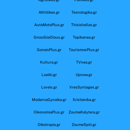
Athlitikes.gr
Texnologika.gr
AutoMotoPlus.gr
Thisishellas.gr
GnosiGiaOlous.gr
Topikanea.gr
GoneisPlus.gr
TourismosPlus.gr
Kultura.gr
TVnea.gr
Loatki.gr
Upnow.gr
Loveis.gr
VresSyntages.gr
ModernaGynaika.gr
Xristianika.gr
OikonomiaPlus.gr
ZoumeKalytera.gr
Oikotropia.gr
ZoumeSpiti.gr