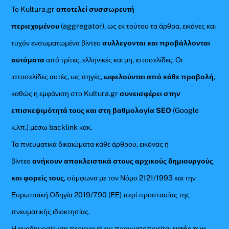
Το Kultura.gr
αποτελεί συσσωρευτή
περιεχομένου
(aggregator), ως εκ τούτου τα άρθρα, εικόνες και
τυχόν ενσωματωμένα βίντεο
συλλεγονται και προβάλλονται
αυτόματα
από τρίτες, ελληνικές και μη, ιστοσελίδες. Οι
ιστοσελίδες αυτές, ως πηγές,
ωφελούνται από κάθε προβολή
,
καθώς η εμφάνιση στο Kultura.gr
συνεισφέρει στην
επισκεψιμότητά τους και στη βαθμολογία SEO
(Google
κ.λπ.) μέσω backlink κοκ.
Τα πνευματικά δικαιώματα κάθε άρθρου, εικόνας ή
βίντεο
ανήκουν αποκλειστικά στους αρχικούς δημιουργούς
και φορείς τους
, σύμφωνα με τον Νόμο 2121/1993 και την
Ευρωπαϊκή Οδηγία 2019/790 (ΕΕ) περί προστασίας της
πνευματικής ιδιοκτησίας.
Η αναδημοσίευση περιεχομένου πραγματοποιείται
εντός των