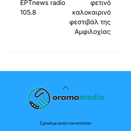
ΕΡΤnews radio
φετινό
105.8
καλοκαιρινό
φεστιβάλ της
Αμφιλοχίας
Back
To
Top
Σχετικά με αυτόν τον ιστότοπο