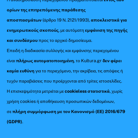
ορίων της επιτρεπόμενης παράθεσης
αποσπασμάτων
(άρθρο 19 Ν. 2121/1993),
αποκλειστικά για
ενημερωτικούς σκοπούς
, με αυτόματη
εμφάνιση της πηγής
και συνδέσμου
προς το αρχικό δημοσίευμα.
Επειδή η διαδικασία συλλογής και εμφάνισης περιεχομένου
είναι
πλήρως αυτοματοποιημένη
, το Kultura.gr
δεν φέρει
καμία ευθύνη
για το περιεχόμενο, την ακρίβεια, τις απόψεις ή
τυχόν παραβιάσεις που προέρχονται από τρίτες ιστοσελίδες.
Η επισκεψιμότητα μετριέται με
cookieless στατιστικά
, χωρίς
χρήση cookies ή αποθήκευση προσωπικών δεδομένων,
σε
πλήρη συμμόρφωση με τον Κανονισμό (ΕΕ) 2016/679
(GDPR)
.