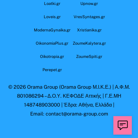
Loatki.gr
Upnow.gr
Loveis.gr
VresSyntages.gr
ModernaGynaika.gr
Xristianika.gr
OikonomiaPlus.gr
ZoumeKalytera.gr
Oikotropia.gr
ZoumeSpiti.gr
Perepet.gr
© 2026
Orama Group
(Orama Group Μ.Ι.Κ.Ε.) | Α.Φ.Μ.
801086294 – Δ.Ο.Υ. ΚΕΦΟΔΕ Αττικής | Γ.Ε.ΜΗ
148748903000 | Έδρα: Αθήνα, Ελλάδα |
Email: contact@orama-group.com