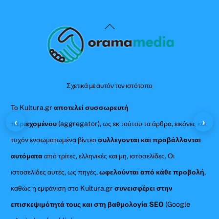
Back
To
Top
Σχετικά με αυτόν τον ιστότοπο
Το Kultura.gr
αποτελεί συσσωρευτή
‹
›
περιεχομένου
(aggregator), ως εκ τούτου τα άρθρα, εικόνες και
τυχόν ενσωματωμένα βίντεο
συλλεγονται και προβάλλονται
αυτόματα
από τρίτες, ελληνικές και μη, ιστοσελίδες. Οι
ιστοσελίδες αυτές, ως πηγές,
ωφελούνται από κάθε προβολή
,
καθώς η εμφάνιση στο Kultura.gr
συνεισφέρει στην
επισκεψιμότητά τους και στη βαθμολογία SEO
(Google