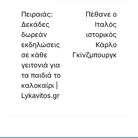
«
»
ΠΡΟΗΓΟΥΜΕΝΟ
ΕΠΟΜΕΝΟ
Πειραιάς:
Πέθανε ο
Δεκάδες
Iταλός
δωρεάν
ιστορικός
εκδηλώσεις
Κάρλο
σε κάθε
Γκίνζμπουργκ
γειτονιά για
τα παιδιά το
καλοκαίρι |
Lykavitos.gr