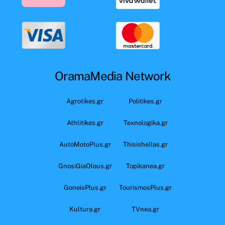
OramaMedia Network
Agrotikes.gr
Politikes.gr
Athlitikes.gr
Texnologika.gr
AutoMotoPlus.gr
Thisishellas.gr
GnosiGiaOlous.gr
Topikanea.gr
GoneisPlus.gr
TourismosPlus.gr
Kultura.gr
TVnea.gr