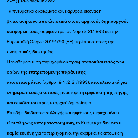
κ.λπ.) μέσω backlink κοκ.
Τα πνευματικά δικαιώματα κάθε άρθρου, εικόνας ή
βίντεο
ανήκουν αποκλειστικά στους αρχικούς δημιουργούς
και φορείς τους
, σύμφωνα με τον Νόμο 2121/1993 και την
Ευρωπαϊκή Οδηγία 2019/790 (ΕΕ) περί προστασίας της
πνευματικής ιδιοκτησίας.
Η αναδημοσίευση περιεχομένου πραγματοποιείται
εντός των
ορίων της επιτρεπόμενης παράθεσης
αποσπασμάτων
(άρθρο 19 Ν. 2121/1993),
αποκλειστικά για
ενημερωτικούς σκοπούς
, με αυτόματη
εμφάνιση της πηγής
και συνδέσμου
προς το αρχικό δημοσίευμα.
Επειδή η διαδικασία συλλογής και εμφάνισης περιεχομένου
είναι
πλήρως αυτοματοποιημένη
, το Kultura.gr
δεν φέρει
καμία ευθύνη
για το περιεχόμενο, την ακρίβεια, τις απόψεις ή