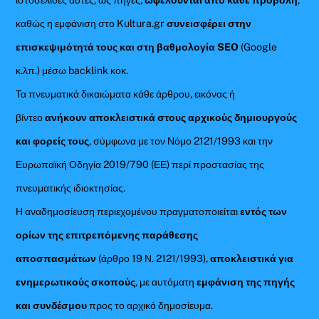
καθώς η εμφάνιση στο Kultura.gr
συνεισφέρει στην
επισκεψιμότητά τους και στη βαθμολογία SEO
(Google
κ.λπ.) μέσω backlink κοκ.
Τα πνευματικά δικαιώματα κάθε άρθρου, εικόνας ή
βίντεο
ανήκουν αποκλειστικά στους αρχικούς δημιουργούς
και φορείς τους
, σύμφωνα με τον Νόμο 2121/1993 και την
Ευρωπαϊκή Οδηγία 2019/790 (ΕΕ) περί προστασίας της
πνευματικής ιδιοκτησίας.
Η αναδημοσίευση περιεχομένου πραγματοποιείται
εντός των
ορίων της επιτρεπόμενης παράθεσης
αποσπασμάτων
(άρθρο 19 Ν. 2121/1993),
αποκλειστικά για
ενημερωτικούς σκοπούς
, με αυτόματη
εμφάνιση της πηγής
και συνδέσμου
προς το αρχικό δημοσίευμα.