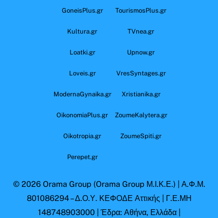
GoneisPlus.gr
TourismosPlus.gr
Kultura.gr
TVnea.gr
Loatki.gr
Upnow.gr
Loveis.gr
VresSyntages.gr
ModernaGynaika.gr
Xristianika.gr
OikonomiaPlus.gr
ZoumeKalytera.gr
Oikotropia.gr
ZoumeSpiti.gr
Perepet.gr
© 2026
Orama Group
(Orama Group Μ.Ι.Κ.Ε.) | Α.Φ.Μ.
801086294 – Δ.Ο.Υ. ΚΕΦΟΔΕ Αττικής | Γ.Ε.ΜΗ
148748903000 | Έδρα: Αθήνα, Ελλάδα |