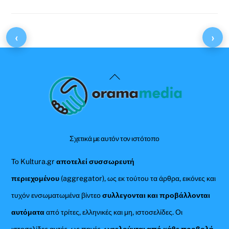
‹
›
Back
To
Top
Σχετικά με αυτόν τον ιστότοπο
Το Kultura.gr
αποτελεί συσσωρευτή
περιεχομένου
(aggregator), ως εκ τούτου τα άρθρα, εικόνες και
τυχόν ενσωματωμένα βίντεο
συλλεγονται και προβάλλονται
αυτόματα
από τρίτες, ελληνικές και μη, ιστοσελίδες. Οι
ιστοσελίδες αυτές, ως πηγές,
ωφελούνται από κάθε προβολή
,