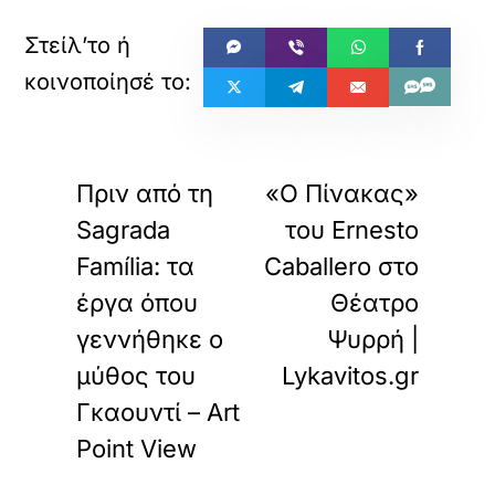
«
»
ΠΡΟΗΓΟΥΜΕΝΟ
ΕΠΟΜΕΝΟ
Πριν από τη
«Ο Πίνακας»
Sagrada
του Ernesto
Família: τα
Caballero στο
έργα όπου
Θέατρο
γεννήθηκε ο
Ψυρρή |
μύθος του
Lykavitos.gr
Γκαουντί – Art
Point View