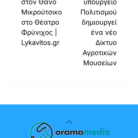
στον Θάνο
υπουργείο
Μικρούτσικο
Πολιτισμού
στο Θέατρο
δημιουργεί
Φρύνιχος |
ένα νέο
Lykavitos.gr
Δίκτυο
Αγροτικών
Μουσείων
Back
To