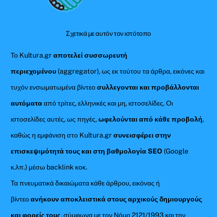
Top
Σχετικά με αυτόν τον ιστότοπο
Το Kultura.gr
αποτελεί συσσωρευτή
περιεχομένου
(aggregator), ως εκ τούτου τα άρθρα, εικόνες και
τυχόν ενσωματωμένα βίντεο
συλλεγονται και προβάλλονται
αυτόματα
από τρίτες, ελληνικές και μη, ιστοσελίδες. Οι
ιστοσελίδες αυτές, ως πηγές,
ωφελούνται από κάθε προβολή
,
καθώς η εμφάνιση στο Kultura.gr
συνεισφέρει στην
επισκεψιμότητά τους και στη βαθμολογία SEO
(Google
κ.λπ.) μέσω backlink κοκ.
Τα πνευματικά δικαιώματα κάθε άρθρου, εικόνας ή
βίντεο
ανήκουν αποκλειστικά στους αρχικούς δημιουργούς
και φορείς τους
, σύμφωνα με τον Νόμο 2121/1993 και την