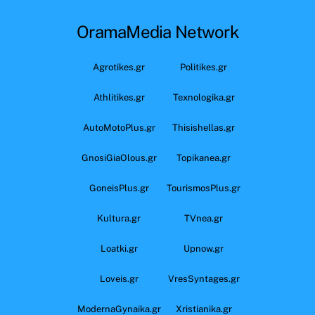
OramaMedia Network
Agrotikes.gr
Politikes.gr
Athlitikes.gr
Texnologika.gr
AutoMotoPlus.gr
Thisishellas.gr
GnosiGiaOlous.gr
Topikanea.gr
GoneisPlus.gr
TourismosPlus.gr
Kultura.gr
TVnea.gr
Loatki.gr
Upnow.gr
Loveis.gr
VresSyntages.gr
ModernaGynaika.gr
Xristianika.gr