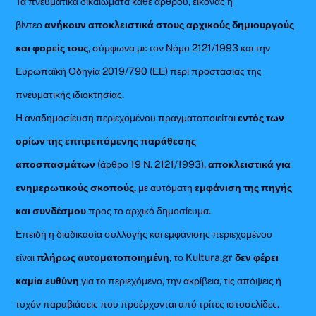
Τα πνευματικά δικαιώματα κάθε άρθρου, εικόνας ή
βίντεο
ανήκουν αποκλειστικά στους αρχικούς δημιουργούς
και φορείς τους
, σύμφωνα με τον Νόμο 2121/1993 και την
Ευρωπαϊκή Οδηγία 2019/790 (ΕΕ) περί προστασίας της
πνευματικής ιδιοκτησίας.
Η αναδημοσίευση περιεχομένου πραγματοποιείται
εντός των
ορίων της επιτρεπόμενης παράθεσης
αποσπασμάτων
(άρθρο 19 Ν. 2121/1993),
αποκλειστικά για
ενημερωτικούς σκοπούς
, με αυτόματη
εμφάνιση της πηγής
και συνδέσμου
προς το αρχικό δημοσίευμα.
Επειδή η διαδικασία συλλογής και εμφάνισης περιεχομένου
είναι
πλήρως αυτοματοποιημένη
, το Kultura.gr
δεν φέρει
καμία ευθύνη
για το περιεχόμενο, την ακρίβεια, τις απόψεις ή
τυχόν παραβιάσεις που προέρχονται από τρίτες ιστοσελίδες.