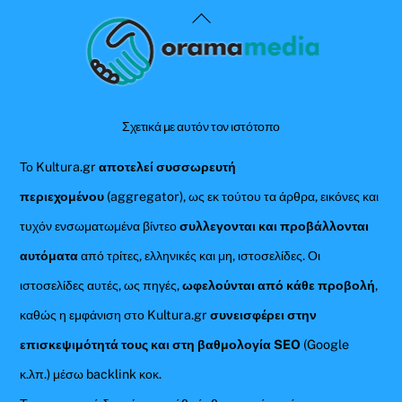
Back
To
Top
Σχετικά με αυτόν τον ιστότοπο
Το Kultura.gr
αποτελεί συσσωρευτή
περιεχομένου
(aggregator), ως εκ τούτου τα άρθρα, εικόνες και
τυχόν ενσωματωμένα βίντεο
συλλεγονται και προβάλλονται
αυτόματα
από τρίτες, ελληνικές και μη, ιστοσελίδες. Οι
ιστοσελίδες αυτές, ως πηγές,
ωφελούνται από κάθε προβολή
,
καθώς η εμφάνιση στο Kultura.gr
συνεισφέρει στην
επισκεψιμότητά τους και στη βαθμολογία SEO
(Google
κ.λπ.) μέσω backlink κοκ.