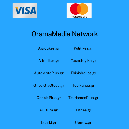
OramaMedia Network
Agrotikes.gr
Politikes.gr
Athlitikes.gr
Texnologika.gr
AutoMotoPlus.gr
Thisishellas.gr
GnosiGiaOlous.gr
Topikanea.gr
GoneisPlus.gr
TourismosPlus.gr
Kultura.gr
TVnea.gr
Loatki.gr
Upnow.gr