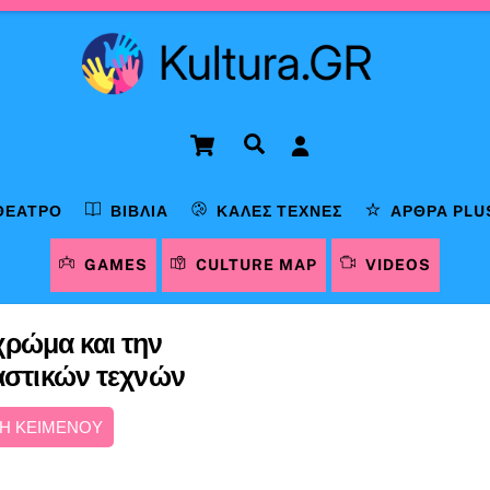
Cart
Αναζήτηση
ΘΈΑΤΡΟ
ΒΙΒΛΊΑ
ΚΑΛΈΣ ΤΈΧΝΕΣ
ΆΡΘΡΑ PLU
GAMES
CULTURE MAP
VIDEOS
χρώμα και την
καστικών τεχνών
Η ΚΕΙΜΕΝΟΥ