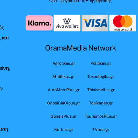
Όροι Προγράμματος Επιβράβευσης
ύς
 και
OramaMedia Network
ς
Agrotikes.gr
Politikes.gr
μένη
,
Athlitikes.gr
Texnologika.gr
όν
AutoMotoPlus.gr
Thisishellas.gr
GnosiGiaOlous.gr
Topikanea.gr
GoneisPlus.gr
TourismosPlus.gr
ευση
Kultura.gr
TVnea.gr