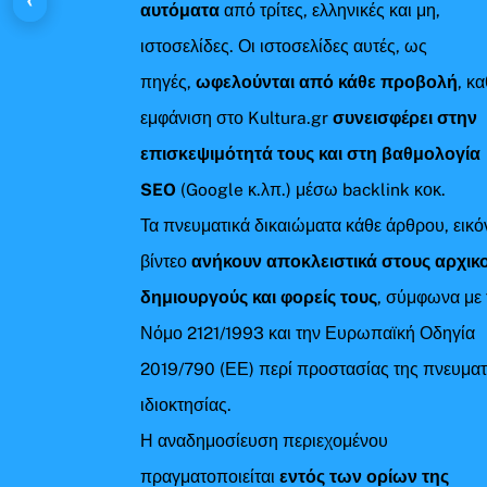
αυτόματα
από τρίτες, ελληνικές και μη,
ιστοσελίδες. Οι ιστοσελίδες αυτές, ως
πηγές,
ωφελούνται από κάθε προβολή
, κ
εμφάνιση στο Kultura.gr
συνεισφέρει στην
επισκεψιμότητά τους και στη βαθμολογία
SEO
(Google κ.λπ.) μέσω backlink κοκ.
Τα πνευματικά δικαιώματα κάθε άρθρου, εικό
βίντεο
ανήκουν αποκλειστικά στους αρχικ
δημιουργούς και φορείς τους
, σύμφωνα με 
Νόμο 2121/1993 και την Ευρωπαϊκή Οδηγία
2019/790 (ΕΕ) περί προστασίας της πνευματ
ιδιοκτησίας.
Η αναδημοσίευση περιεχομένου
πραγματοποιείται
εντός των ορίων της