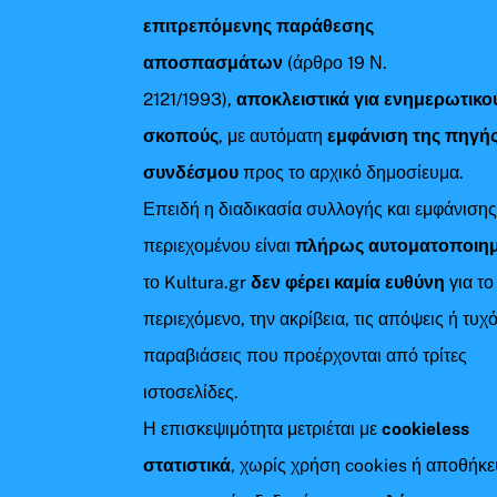
επιτρεπόμενης παράθεσης
αποσπασμάτων
(άρθρο 19 Ν.
2121/1993),
αποκλειστικά για ενημερωτικο
σκοπούς
, με αυτόματη
εμφάνιση της πηγής
συνδέσμου
προς το αρχικό δημοσίευμα.
Επειδή η διαδικασία συλλογής και εμφάνιση
περιεχομένου είναι
πλήρως αυτοματοποιη
το Kultura.gr
δεν φέρει καμία ευθύνη
για το
περιεχόμενο, την ακρίβεια, τις απόψεις ή τυχ
παραβιάσεις που προέρχονται από τρίτες
ιστοσελίδες.
Η επισκεψιμότητα μετριέται με
cookieless
στατιστικά
, χωρίς χρήση cookies ή αποθήκ