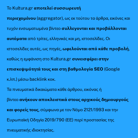
Το Kultura.gr
αποτελεί συσσωρευτή
περιεχομένου
(aggregator), ως εκ τούτου τα άρθρα, εικόνες και
τυχόν ενσωματωμένα βίντεο
συλλεγονται και προβάλλονται
αυτόματα
από τρίτες, ελληνικές και μη, ιστοσελίδες. Οι
ιστοσελίδες αυτές, ως πηγές,
ωφελούνται από κάθε προβολή
,
καθώς η εμφάνιση στο Kultura.gr
συνεισφέρει στην
επισκεψιμότητά τους και στη βαθμολογία SEO
(Google
κ.λπ.) μέσω backlink κοκ.
Τα πνευματικά δικαιώματα κάθε άρθρου, εικόνας ή
βίντεο
ανήκουν αποκλειστικά στους αρχικούς δημιουργούς
και φορείς τους
, σύμφωνα με τον Νόμο 2121/1993 και την
Ευρωπαϊκή Οδηγία 2019/790 (ΕΕ) περί προστασίας της
πνευματικής ιδιοκτησίας.