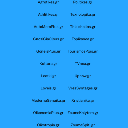
Agrotikes.gr
Politikes.gr
Athlitikes.gr
Texnologika.gr
AutoMotoPlus.gr
Thisishellas.gr
GnosiGiaOlous.gr
Topikanea.gr
GoneisPlus.gr
TourismosPlus.gr
Kultura.gr
TVnea.gr
Loatki.gr
Upnow.gr
Loveis.gr
VresSyntages.gr
ModernaGynaika.gr
Xristianika.gr
OikonomiaPlus.gr
ZoumeKalytera.gr
Oikotropia.gr
ZoumeSpiti.gr