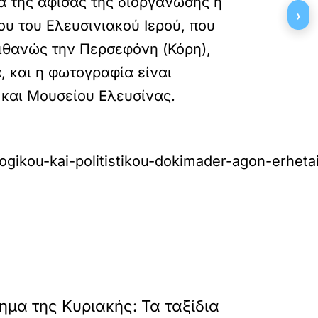
να της αφίσας της διοργάνωσης η
›
υ του Ελευσινιακού Ιερού, που
 πιθανώς την Περσεφόνη (Κόρη),
, και η φωτογραφία είναι
και Μουσείου Ελευσίνας.
iologikou-kai-politistikou-dokimader-agon-erh
»
ΕΠΟΜΕΝΟ
ίημα της Κυριακής: Τα ταξίδια