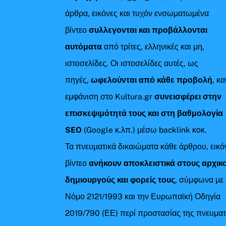
άρθρα, εικόνες και τυχόν ενσωματωμένα
βίντεο
συλλεγονται και προβάλλονται
αυτόματα
από τρίτες, ελληνικές και μη,
ιστοσελίδες. Οι ιστοσελίδες αυτές, ως
πηγές,
ωφελούνται από κάθε προβολή
, κ
εμφάνιση στο Kultura.gr
συνεισφέρει στην
επισκεψιμότητά τους και στη βαθμολογία
SEO
(Google κ.λπ.) μέσω backlink κοκ.
Τα πνευματικά δικαιώματα κάθε άρθρου, εικό
βίντεο
ανήκουν αποκλειστικά στους αρχικ
δημιουργούς και φορείς τους
, σύμφωνα με 
Νόμο 2121/1993 και την Ευρωπαϊκή Οδηγία
2019/790 (ΕΕ) περί προστασίας της πνευματ