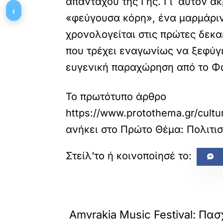
απανταχού της Γης. Γι΄ αυτόν α
‹
«φεύγουσα κόρη», ένα μαρμάριν
χρονολογείται στις πρώτες δεκαε
που τρέχει εναγωνίως να ξεφύγε
ευγενική παραχώρηση από το Φω
Το πρωτότυπο άρθρο
https://www.protothema.gr/cultu
ανήκει στο
Πρώτο Θέμα: Πολιτι
«
ΠΡΟΗΓΟΥΜΕΝΟ
Amvrakia Music Festival: Πα