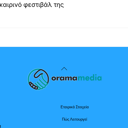
καιρινό φεστιβάλ της
Back
To
Top
Εταιρικά Στοιχεία
Πώς Λειτουργεί
α