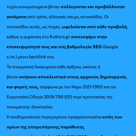
τυχόν ενσωματωμένα βίντεο
συλλεγονται και προβάλλονται
αυτόματα
από τρίτες, ελληνικές και μη, ιστοσελίδες. Οι
ιστοσελίδες αυτές, ως πηγές,
ωφελούνται από κάθε προβολή
,
καθώς η εμφάνιση στο Kultura.gr
συνεισφέρει στην
επισκεψιμότητά τους και στη βαθμολογία SEO
(Google
κ.λπ.) μέσω backlink κοκ.
Τα πνευματικά δικαιώματα κάθε άρθρου, εικόνας ή
βίντεο
ανήκουν αποκλειστικά στους αρχικούς δημιουργούς
και φορείς τους
, σύμφωνα με τον Νόμο 2121/1993 και την
Ευρωπαϊκή Οδηγία 2019/790 (ΕΕ) περί προστασίας της
πνευματικής ιδιοκτησίας.
Η αναδημοσίευση περιεχομένου πραγματοποιείται
εντός των
ορίων της επιτρεπόμενης παράθεσης