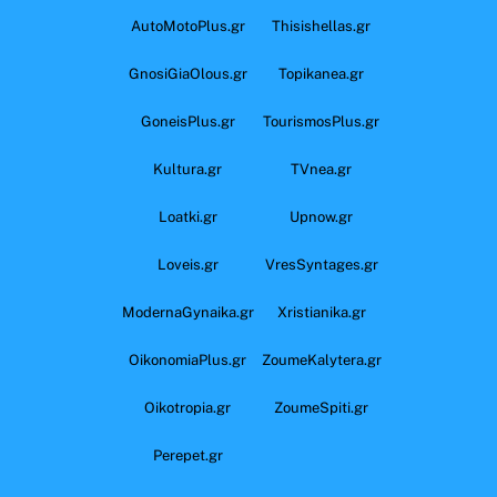
AutoMotoPlus.gr
Thisishellas.gr
GnosiGiaOlous.gr
Topikanea.gr
GoneisPlus.gr
TourismosPlus.gr
Kultura.gr
TVnea.gr
Loatki.gr
Upnow.gr
Loveis.gr
VresSyntages.gr
ModernaGynaika.gr
Xristianika.gr
OikonomiaPlus.gr
ZoumeKalytera.gr
Oikotropia.gr
ZoumeSpiti.gr
Perepet.gr