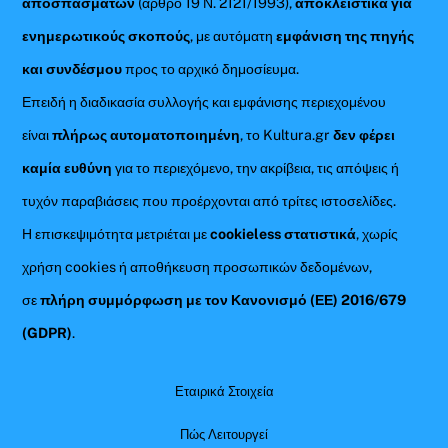
αποσπασμάτων
(άρθρο 19 Ν. 2121/1993),
αποκλειστικά για
ενημερωτικούς σκοπούς
, με αυτόματη
εμφάνιση της πηγής
και συνδέσμου
προς το αρχικό δημοσίευμα.
Επειδή η διαδικασία συλλογής και εμφάνισης περιεχομένου
είναι
πλήρως αυτοματοποιημένη
, το Kultura.gr
δεν φέρει
καμία ευθύνη
για το περιεχόμενο, την ακρίβεια, τις απόψεις ή
τυχόν παραβιάσεις που προέρχονται από τρίτες ιστοσελίδες.
Η επισκεψιμότητα μετριέται με
cookieless στατιστικά
, χωρίς
χρήση cookies ή αποθήκευση προσωπικών δεδομένων,
σε
πλήρη συμμόρφωση με τον Κανονισμό (ΕΕ) 2016/679
(GDPR)
.
Εταιρικά Στοιχεία
Πώς Λειτουργεί