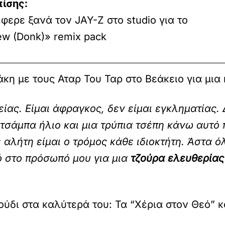
πίσης:
φερε ξανά τον JAY-Z στο studio για το
w (Donk)» remix pack
κη με τους Αταρ Του Ταρ στο Βεάκειο για μια
είας. Είμαι άφραγκος, δεν είμαι εγκληματίας.
 τσάμπα ήλιο και μια τρύπια τσέπη κάνω αυτό
ε αλήτη είμαι ο τρόμος κάθε ιδιοκτήτη. Άστα 
ό στο πρόσωπό μου για μια
τζούρα ελευθερίας
ούδι στα καλύτερά του: Τα “Χέρια στον Θεό” 