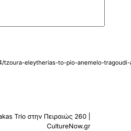
zoura-eleytherias-to-pio-anemelo-tragoudi-ay
»
ΕΠΟΜΕΝΟ
sakas Trio στην Πειραιώς 260 |
CultureNow.gr