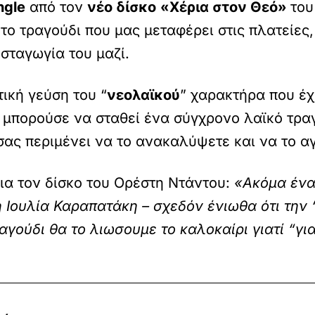
ngle
από τον
νέο δίσκο
«Χέρια στον Θεό»
του
ι το τραγούδι που μας μεταφέρει στις πλατείες
σταγωγία του μαζί.
ική γεύση του “
νεολαϊκού
” χαρακτήρα που έχ
α μπορούσε να σταθεί ένα σύγχρονο λαϊκό τρα
σας περιμένει να το ανακαλύψετε και να το α
ια τον δίσκο του Ορέστη Ντάντου:
«Ακόμα ένα 
η Ιουλία Καραπατάκη – σχεδόν ένιωθα ότι τη
αγούδι θα το λιωσουμε το καλοκαίρι γιατί “γι