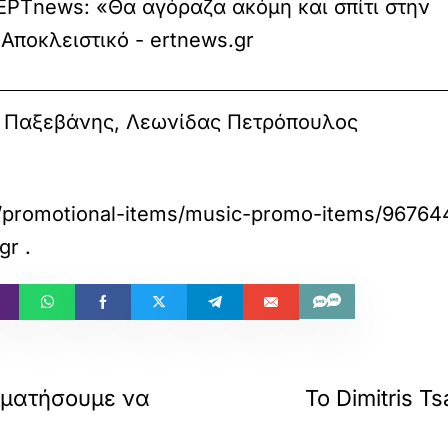
EΡΤnews: «Θα αγόραζα ακόμη και σπίτι στην
Αποκλειστικό - ertnews.gr
 Παξεβάνης, Λεωνίδας Πετρόπουλος
promotional-items/music-promo-items/967644/t
gr
.
αματήσουμε να
Το Dimitris T