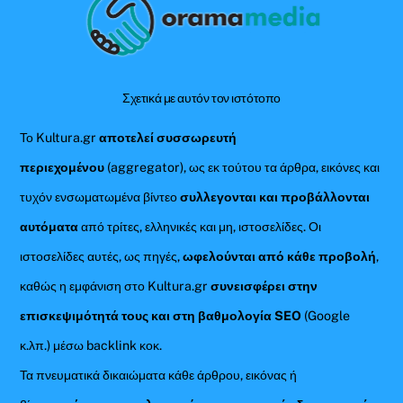
To
Top
Σχετικά με αυτόν τον ιστότοπο
Το Kultura.gr
αποτελεί συσσωρευτή
περιεχομένου
(aggregator), ως εκ τούτου τα άρθρα, εικόνες και
τυχόν ενσωματωμένα βίντεο
συλλεγονται και προβάλλονται
αυτόματα
από τρίτες, ελληνικές και μη, ιστοσελίδες. Οι
ιστοσελίδες αυτές, ως πηγές,
ωφελούνται από κάθε προβολή
,
καθώς η εμφάνιση στο Kultura.gr
συνεισφέρει στην
επισκεψιμότητά τους και στη βαθμολογία SEO
(Google
κ.λπ.) μέσω backlink κοκ.
Τα πνευματικά δικαιώματα κάθε άρθρου, εικόνας ή