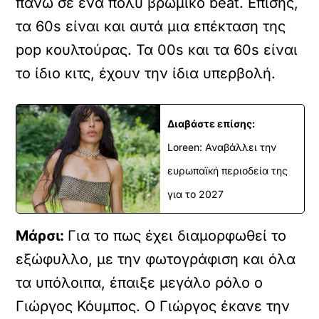
πάνω σε ένα πολύ βρώμικο beat. Επίσης,
τα 60s είναι και αυτά μια επέκταση της
pop κουλτούρας. Τα 00s και τα 60s είναι
το ίδιο κιτς, έχουν την ίδια υπερβολή.
Διαβάστε επίσης:
Loreen: Αναβάλλει την
ευρωπαϊκή περιοδεία της
για το 2027
Μάρσι:
Για το πως έχει διαμορφωθεί το
εξώφυλλο, με την φωτογράφιση και όλα
τα υπόλοιπα, έπαιξε μεγάλο ρόλο ο
Γιώργος Κόυμπος. Ο Γιώργος έκανε την