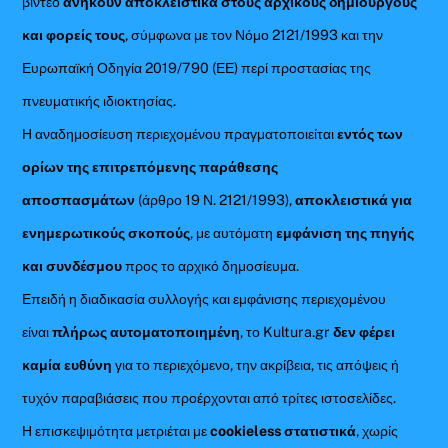
βίντεο
ανήκουν αποκλειστικά στους αρχικούς δημιουργούς
και φορείς τους
, σύμφωνα με τον Νόμο 2121/1993 και την
Ευρωπαϊκή Οδηγία 2019/790 (ΕΕ) περί προστασίας της
πνευματικής ιδιοκτησίας.
Η αναδημοσίευση περιεχομένου πραγματοποιείται
εντός των
ορίων της επιτρεπόμενης παράθεσης
αποσπασμάτων
(άρθρο 19 Ν. 2121/1993),
αποκλειστικά για
ενημερωτικούς σκοπούς
, με αυτόματη
εμφάνιση της πηγής
και συνδέσμου
προς το αρχικό δημοσίευμα.
Επειδή η διαδικασία συλλογής και εμφάνισης περιεχομένου
είναι
πλήρως αυτοματοποιημένη
, το Kultura.gr
δεν φέρει
καμία ευθύνη
για το περιεχόμενο, την ακρίβεια, τις απόψεις ή
τυχόν παραβιάσεις που προέρχονται από τρίτες ιστοσελίδες.
Η επισκεψιμότητα μετριέται με
cookieless στατιστικά
, χωρίς