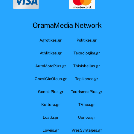
OramaMedia Network
Agrotikes.gr
Politikes.gr
Athlitikes.gr
Texnologika.gr
AutoMotoPlus.gr
Thisishellas.gr
GnosiGiaOlous.gr
Topikanea.gr
GoneisPlus.gr
TourismosPlus.gr
Kultura.gr
TVnea.gr
Loatki.gr
Upnow.gr
Loveis.gr
VresSyntages.gr