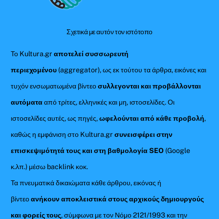
Top
Σχετικά με αυτόν τον ιστότοπο
Το Kultura.gr
αποτελεί συσσωρευτή
περιεχομένου
(aggregator), ως εκ τούτου τα άρθρα, εικόνες και
τυχόν ενσωματωμένα βίντεο
συλλεγονται και προβάλλονται
αυτόματα
από τρίτες, ελληνικές και μη, ιστοσελίδες. Οι
ιστοσελίδες αυτές, ως πηγές,
ωφελούνται από κάθε προβολή
,
καθώς η εμφάνιση στο Kultura.gr
συνεισφέρει στην
επισκεψιμότητά τους και στη βαθμολογία SEO
(Google
κ.λπ.) μέσω backlink κοκ.
Τα πνευματικά δικαιώματα κάθε άρθρου, εικόνας ή
βίντεο
ανήκουν αποκλειστικά στους αρχικούς δημιουργούς
και φορείς τους
, σύμφωνα με τον Νόμο 2121/1993 και την