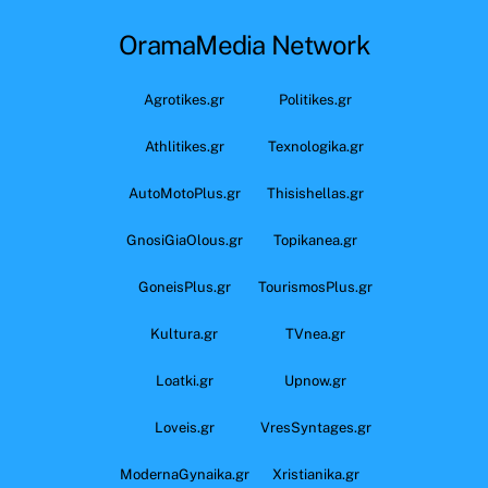
OramaMedia Network
Agrotikes.gr
Politikes.gr
Athlitikes.gr
Texnologika.gr
AutoMotoPlus.gr
Thisishellas.gr
GnosiGiaOlous.gr
Topikanea.gr
GoneisPlus.gr
TourismosPlus.gr
Kultura.gr
TVnea.gr
Loatki.gr
Upnow.gr
Loveis.gr
VresSyntages.gr
ModernaGynaika.gr
Xristianika.gr