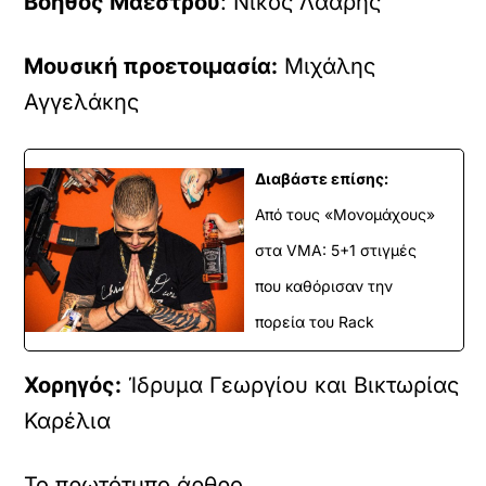
Βοηθός Μαέστρου
: Νίκος Λαάρης
Μουσική προετοιμασία:
Μιχάλης
Αγγελάκης
Διαβάστε επίσης:
Από τους «Μονομάχους»
στα VMA: 5+1 στιγμές
που καθόρισαν την
πορεία του Rack
Χορηγός:
Ίδρυμα Γεωργίου και Βικτωρίας
Καρέλια
Το πρωτότυπο άρθρο