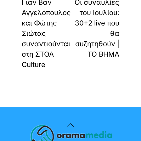
Γιαν Βαν
Οι συναυλίες
Αγγελόπουλος
του Ιουλίου:
και Φώτης
30+2 live που
Σιώτας
θα
συναντιούνται
συζητηθούν |
στη ΣΤΟΑ
ΤΟ ΒΗΜΑ
Culture
Back
To