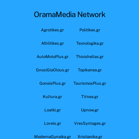
OramaMedia Network
Agrotikes.gr
Politikes.gr
Athlitikes.gr
Texnologika.gr
AutoMotoPlus.gr
Thisishellas.gr
GnosiGiaOlous.gr
Topikanea.gr
GoneisPlus.gr
TourismosPlus.gr
Kultura.gr
TVnea.gr
Loatki.gr
Upnow.gr
Loveis.gr
VresSyntages.gr
ModernaGynaika.gr
Xristianika.gr