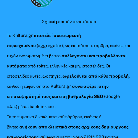
Top
Σχετικά με αυτόν τον ιστότοπο
Το Kultura.gr
αποτελεί συσσωρευτή
περιεχομένου
(aggregator), ως εκ τούτου τα άρθρα, εικόνες και
τυχόν ενσωματωμένα βίντεο
συλλεγονται και προβάλλονται
αυτόματα
από τρίτες, ελληνικές και μη, ιστοσελίδες. Οι
ιστοσελίδες αυτές, ως πηγές,
ωφελούνται από κάθε προβολή
,
καθώς η εμφάνιση στο Kultura.gr
συνεισφέρει στην
επισκεψιμότητά τους και στη βαθμολογία SEO
(Google
κ.λπ.) μέσω backlink κοκ.
Τα πνευματικά δικαιώματα κάθε άρθρου, εικόνας ή
βίντεο
ανήκουν αποκλειστικά στους αρχικούς δημιουργούς
και φορείς τους
, σύμφωνα με τον Νόμο 2121/1993 και την