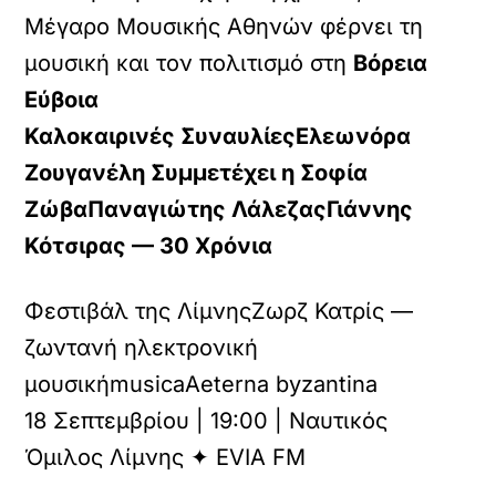
Μέγαρο Μουσικής Αθηνών φέρνει τη
μουσική και τον πολιτισμό στη
Βόρεια
Εύβοια
Καλοκαιρινές ΣυναυλίεςΕλεωνόρα
Ζουγανέλη Συμμετέχει η Σοφία
ΖώβαΠαναγιώτης ΛάλεζαςΓιάννης
Κότσιρας — 30 Χρόνια
Φεστιβάλ της ΛίμνηςΖωρζ Κατρίς —
ζωντανή ηλεκτρονική
μουσικήmusicaAeterna byzantina
18 Σεπτεμβρίου | 19:00 | Ναυτικός
Όμιλος Λίμνης ✦ EVIA FM