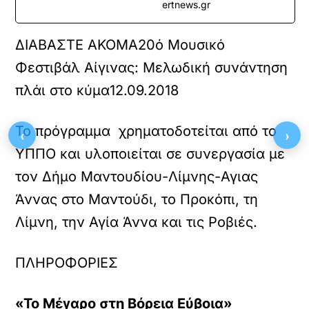
ertnews.gr
ΔΙΑΒΑΣΤΕ ΑΚΟΜΑ
20ό Μουσικό
Φεστιβάλ Αίγινας: Μελωδική συνάντηση
πλάι στο κύμα
12.09.2018
Το πρόγραμμα χρηματοδοτείται από το
‹
›
ΥΠΠΟ και υλοποιείται σε συνεργασία με
τον Δήμο Μαντουδίου-Λίμνης-Αγιας
Άννας στο Μαντούδι, το Προκόπι, τη
Λίμνη, την Αγία Άννα και τις Ροβιές.
ΠΛΗΡΟΦΟΡΙΕΣ
«Το Μέγαρο στη Βόρεια Εύβοια»