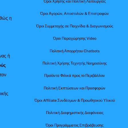
Όροι Χρήσης και Πολιτική Λειτουργίας
Όροι Αγορών, Αποστολών & Επιστροφών
αθώς η
Όροι Συμμετοχής σε Παιχνίδια & Διαγωνισμούς
Όροι Παραχώρησης Video
Πολιτική Απορρήτου Chatbots
νας ή
Πολιτική Χρήσης Τεχνητής Νοημοσύνης
ούς
τον
Προϊόντα Φιλικά προς το Περιβάλλον
Πολιτική Εκπτώσεων και Προσφορών
ικής
Όροι Affiliate Συνδέσμων & Προωθητικού Υλικού
Πολιτική Διαφημιστικής Διαφάνειας
Όροι Προγράμματος Επιβράβευσης