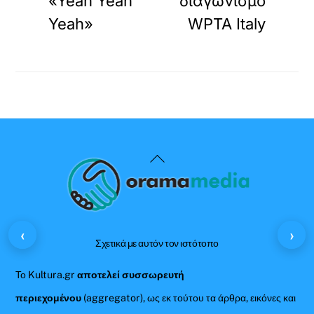
«Yeah Yeah
διαγωνισμό
Yeah»
WPTA Italy
Back
To
Top
‹
›
Σχετικά με αυτόν τον ιστότοπο
Το Kultura.gr
αποτελεί συσσωρευτή
περιεχομένου
(aggregator), ως εκ τούτου τα άρθρα, εικόνες και