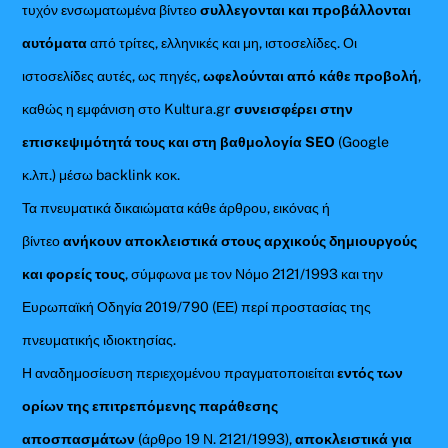
τυχόν ενσωματωμένα βίντεο
συλλεγονται και προβάλλονται
αυτόματα
από τρίτες, ελληνικές και μη, ιστοσελίδες. Οι
ιστοσελίδες αυτές, ως πηγές,
ωφελούνται από κάθε προβολή
,
καθώς η εμφάνιση στο Kultura.gr
συνεισφέρει στην
επισκεψιμότητά τους και στη βαθμολογία SEO
(Google
κ.λπ.) μέσω backlink κοκ.
Τα πνευματικά δικαιώματα κάθε άρθρου, εικόνας ή
βίντεο
ανήκουν αποκλειστικά στους αρχικούς δημιουργούς
και φορείς τους
, σύμφωνα με τον Νόμο 2121/1993 και την
Ευρωπαϊκή Οδηγία 2019/790 (ΕΕ) περί προστασίας της
πνευματικής ιδιοκτησίας.
Η αναδημοσίευση περιεχομένου πραγματοποιείται
εντός των
ορίων της επιτρεπόμενης παράθεσης
αποσπασμάτων
(άρθρο 19 Ν. 2121/1993),
αποκλειστικά για