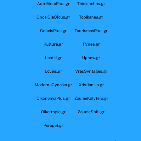
AutoMotoPlus.gr
Thisishellas.gr
GnosiGiaOlous.gr
Topikanea.gr
GoneisPlus.gr
TourismosPlus.gr
Kultura.gr
TVnea.gr
Loatki.gr
Upnow.gr
Loveis.gr
VresSyntages.gr
ModernaGynaika.gr
Xristianika.gr
OikonomiaPlus.gr
ZoumeKalytera.gr
Oikotropia.gr
ZoumeSpiti.gr
Perepet.gr