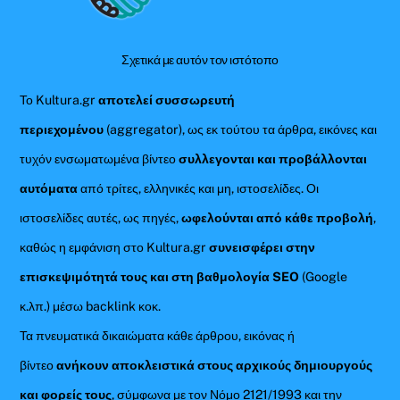
Top
Σχετικά με αυτόν τον ιστότοπο
Το Kultura.gr
αποτελεί συσσωρευτή
περιεχομένου
(aggregator), ως εκ τούτου τα άρθρα, εικόνες και
τυχόν ενσωματωμένα βίντεο
συλλεγονται και προβάλλονται
αυτόματα
από τρίτες, ελληνικές και μη, ιστοσελίδες. Οι
ιστοσελίδες αυτές, ως πηγές,
ωφελούνται από κάθε προβολή
,
καθώς η εμφάνιση στο Kultura.gr
συνεισφέρει στην
επισκεψιμότητά τους και στη βαθμολογία SEO
(Google
κ.λπ.) μέσω backlink κοκ.
Τα πνευματικά δικαιώματα κάθε άρθρου, εικόνας ή
βίντεο
ανήκουν αποκλειστικά στους αρχικούς δημιουργούς
και φορείς τους
, σύμφωνα με τον Νόμο 2121/1993 και την