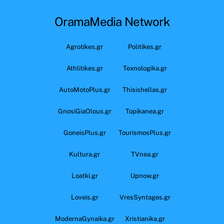
OramaMedia Network
Agrotikes.gr
Politikes.gr
Athlitikes.gr
Texnologika.gr
AutoMotoPlus.gr
Thisishellas.gr
GnosiGiaOlous.gr
Topikanea.gr
GoneisPlus.gr
TourismosPlus.gr
Kultura.gr
TVnea.gr
Loatki.gr
Upnow.gr
Loveis.gr
VresSyntages.gr
ModernaGynaika.gr
Xristianika.gr