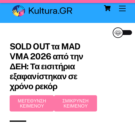
Cart
Skip
Me
to
content
SOLD OUT τα MAD
VMA 2026 από την
ΔΕΗ: Τα εισιτήρια
εξαφανίστηκαν σε
χρόνο ρεκόρ
ΜΕΓΕΘΥΝΣΗ
ΣΜΙΚΡΥΝΣΗ
ΚΕΙΜΕΝΟΥ
ΚΕΙΜΕΝΟΥ