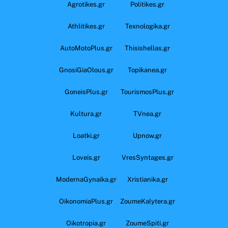
Agrotikes.gr
Politikes.gr
Athlitikes.gr
Texnologika.gr
AutoMotoPlus.gr
Thisishellas.gr
GnosiGiaOlous.gr
Topikanea.gr
GoneisPlus.gr
TourismosPlus.gr
Kultura.gr
TVnea.gr
Loatki.gr
Upnow.gr
Loveis.gr
VresSyntages.gr
ModernaGynaika.gr
Xristianika.gr
OikonomiaPlus.gr
ZoumeKalytera.gr
Oikotropia.gr
ZoumeSpiti.gr