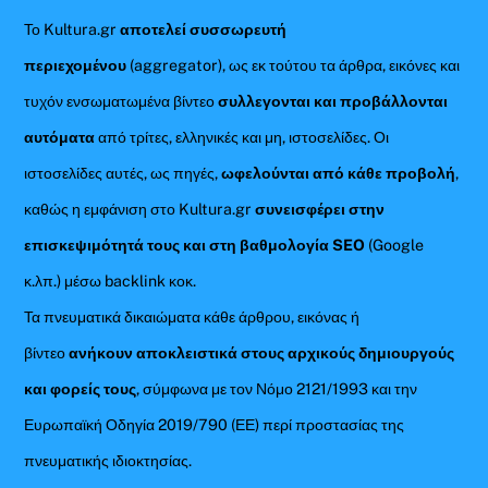
Το Kultura.gr
αποτελεί συσσωρευτή
περιεχομένου
(aggregator), ως εκ τούτου τα άρθρα, εικόνες και
τυχόν ενσωματωμένα βίντεο
συλλεγονται και προβάλλονται
αυτόματα
από τρίτες, ελληνικές και μη, ιστοσελίδες. Οι
ιστοσελίδες αυτές, ως πηγές,
ωφελούνται από κάθε προβολή
,
καθώς η εμφάνιση στο Kultura.gr
συνεισφέρει στην
επισκεψιμότητά τους και στη βαθμολογία SEO
(Google
κ.λπ.) μέσω backlink κοκ.
Τα πνευματικά δικαιώματα κάθε άρθρου, εικόνας ή
βίντεο
ανήκουν αποκλειστικά στους αρχικούς δημιουργούς
και φορείς τους
, σύμφωνα με τον Νόμο 2121/1993 και την
Ευρωπαϊκή Οδηγία 2019/790 (ΕΕ) περί προστασίας της
πνευματικής ιδιοκτησίας.