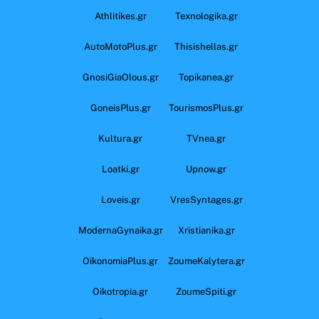
Athlitikes.gr
Texnologika.gr
AutoMotoPlus.gr
Thisishellas.gr
GnosiGiaOlous.gr
Topikanea.gr
GoneisPlus.gr
TourismosPlus.gr
Kultura.gr
TVnea.gr
Loatki.gr
Upnow.gr
Loveis.gr
VresSyntages.gr
ModernaGynaika.gr
Xristianika.gr
OikonomiaPlus.gr
ZoumeKalytera.gr
Oikotropia.gr
ZoumeSpiti.gr