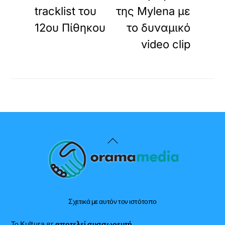
tracklist του
της Mylena με
12ου Πίθηκου
το δυναμικό
video clip
Back
To
Top
Σχετικά με αυτόν τον ιστότοπο
Το Kultura.gr
αποτελεί συσσωρευτή