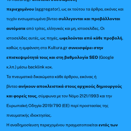
περιεχομένου
(aggregator), ως εκ τούτου τα άρθρα, εικόνες και
τυχόν ενσωματωμένα βίντεο
συλλεγονται και προβάλλονται
αυτόματα
από τρίτες, ελληνικές και μη, ιστοσελίδες. Οι
ιστοσελίδες αυτές, ως πηγές,
ωφελούνται από κάθε προβολή
,
καθώς η εμφάνιση στο Kultura.gr
συνεισφέρει στην
επισκεψιμότητά τους και στη βαθμολογία SEO
(Google
κ.λπ.) μέσω backlink κοκ.
Τα πνευματικά δικαιώματα κάθε άρθρου, εικόνας ή
βίντεο
ανήκουν αποκλειστικά στους αρχικούς δημιουργούς
και φορείς τους
, σύμφωνα με τον Νόμο 2121/1993 και την
Ευρωπαϊκή Οδηγία 2019/790 (ΕΕ) περί προστασίας της
πνευματικής ιδιοκτησίας.
Η αναδημοσίευση περιεχομένου πραγματοποιείται
εντός των