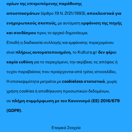
ορίων της επιτρεπόμενης παράθεσης
αποσπασμάτων
(άρθρο 19 Ν. 2121/1993),
αποκλειστικά για
ενημερωτικούς σκοπούς
, με αυτόματη
εμφάνιση της πηγής
και συνδέσμου
προς το αρχικό δημοσίευμα.
Επειδή η διαδικασία συλλογής και εμφάνισης περιεχομένου
είναι
πλήρως αυτοματοποιημένη
, το Kultura.gr
δεν φέρει
καμία ευθύνη
για το περιεχόμενο, την ακρίβεια, τις απόψεις ή
τυχόν παραβιάσεις που προέρχονται από τρίτες ιστοσελίδες.
Η επισκεψιμότητα μετριέται με
cookieless στατιστικά
, χωρίς
χρήση cookies ή αποθήκευση προσωπικών δεδομένων,
σε
πλήρη συμμόρφωση με τον Κανονισμό (ΕΕ) 2016/679
(GDPR)
.
Εταιρικά Στοιχεία