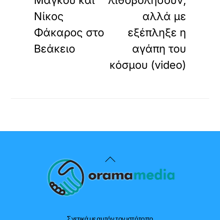
Μάγκου και
λιθοβολήσουν,
Νίκος
αλλά με
Φάκαρος στο
εξέπληξε η
Βεάκειο
αγάπη του
κόσμου (video)
Back
To
Top
Σχετικά με αυτόν τον ιστότοπο