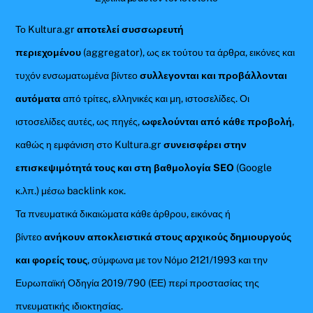
Το Kultura.gr
αποτελεί συσσωρευτή
περιεχομένου
(aggregator), ως εκ τούτου τα άρθρα, εικόνες και
τυχόν ενσωματωμένα βίντεο
συλλεγονται και προβάλλονται
αυτόματα
από τρίτες, ελληνικές και μη, ιστοσελίδες. Οι
ιστοσελίδες αυτές, ως πηγές,
ωφελούνται από κάθε προβολή
,
καθώς η εμφάνιση στο Kultura.gr
συνεισφέρει στην
επισκεψιμότητά τους και στη βαθμολογία SEO
(Google
κ.λπ.) μέσω backlink κοκ.
Τα πνευματικά δικαιώματα κάθε άρθρου, εικόνας ή
βίντεο
ανήκουν αποκλειστικά στους αρχικούς δημιουργούς
και φορείς τους
, σύμφωνα με τον Νόμο 2121/1993 και την
Ευρωπαϊκή Οδηγία 2019/790 (ΕΕ) περί προστασίας της
πνευματικής ιδιοκτησίας.