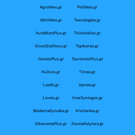
Agrotikes.gr
Politikes.gr
Athlitikes.gr
Texnologika.gr
AutoMotoPlus.gr
Thisishellas.gr
GnosiGiaOlous.gr
Topikanea.gr
GoneisPlus.gr
TourismosPlus.gr
Kultura.gr
TVnea.gr
Loatki.gr
Upnow.gr
Loveis.gr
VresSyntages.gr
ModernaGynaika.gr
Xristianika.gr
OikonomiaPlus.gr
ZoumeKalytera.gr