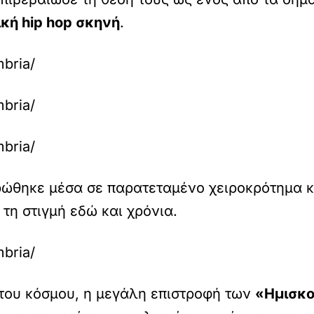
κή hip hop σκηνή
.
bria/
bria/
bria/
θηκε μέσα σε παρατεταμένο χειροκρότημα κ
τη στιγμή εδώ και χρόνια.
bria/
 του κόσμου, η μεγάλη επιστροφή των
«Ημισκ