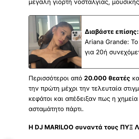
μεγάλη γιορτή νοσταλγίας, μουσικής
Διαβάστε επίσης:
Ariana Grande: Το
για 20ή συνεχόμε
Περισσότεροι από
20.000 θεατές
κα
την πρώτη μέχρι την τελευταία στιγ
κεφάτοι και απέδειξαν πως η χημεί
ασταμάτητο πάρτι.
Η DJ MARILOO συναντά τους ΠΥΞ Λ