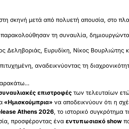
τη σκηνή μετά από πολυετή απουσία, στο πλαί
ς παρακολούθησαν τη συναυλία, δημιουργώντα
ος Δεληβοριάς, Ευρυδίκη, Νίκος Βουρλιώτης 
πιτυχημένη, αναδεικνύοντας τη διαχρονικότη
 παρακάτω…
συναυλιακές επιστροφές
των τελευταίων ετ
α
«Ημισκούμπρια»
να αποδεικνύουν ότι η σχέ
lease Athens 2026
, το ιστορικό συγκρότημα 
υσία, προσφέροντας ένα
εντυπωσιακό show
πο