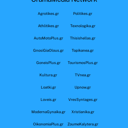
Agrotikes.gr
Politikes.gr
Athlitikes.gr
Texnologika.gr
AutoMotoPlus.gr
Thisishellas.gr
GnosiGiaOlous.gr
Topikanea.gr
GoneisPlus.gr
TourismosPlus.gr
Kultura.gr
TVnea.gr
Loatki.gr
Upnow.gr
Loveis.gr
VresSyntages.gr
ModernaGynaika.gr
Xristianika.gr
OikonomiaPlus.gr
ZoumeKalytera.gr