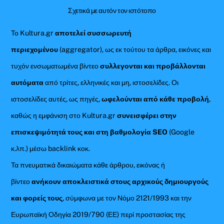
Σχετικά με αυτόν τον ιστότοπο
Το Kultura.gr
αποτελεί συσσωρευτή
περιεχομένου
(aggregator), ως εκ τούτου τα άρθρα, εικόνες και
τυχόν ενσωματωμένα βίντεο
συλλεγονται και προβάλλονται
αυτόματα
από τρίτες, ελληνικές και μη, ιστοσελίδες. Οι
ιστοσελίδες αυτές, ως πηγές,
ωφελούνται από κάθε προβολή
,
καθώς η εμφάνιση στο Kultura.gr
συνεισφέρει στην
επισκεψιμότητά τους και στη βαθμολογία SEO
(Google
κ.λπ.) μέσω backlink κοκ.
Τα πνευματικά δικαιώματα κάθε άρθρου, εικόνας ή
βίντεο
ανήκουν αποκλειστικά στους αρχικούς δημιουργούς
και φορείς τους
, σύμφωνα με τον Νόμο 2121/1993 και την
Ευρωπαϊκή Οδηγία 2019/790 (ΕΕ) περί προστασίας της