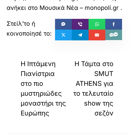
ανήκει στο
Μουσικά Νέα – monopoli.gr
.
«
»
ΠΡΟΗΓΟΥΜΕΝΟ
ΕΠΟΜΕΝΟ
Η Ιπτάμενη
Η Τάμτα στο
Πιανίστρια
SMUT
στο πιο
ATHENS για
μυστηριώδες
το τελευταίο
μοναστήρι της
show της
Ευρώπης
σεζόν