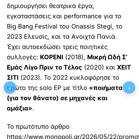
δημιουργήσει θεατρικά έργα,
εγκαταστάσεις και performance για το
Big Bang Festival του Onassis Stegi, το
2023 Ελευσίς, και τα Ανοιχτά Πανιά.
Έχει αυτοεκδώσει τρεις ποιητικές
συλλογές:
ΚΟΡΕΝΙ
(2018),
Μικρή Ωδή Σ’
Εμάς Λίγο Πριν το Τέλος
(2020) και
ΧΕΙΤ
ΣΙΤΙ
(2023). Το 2022 κυκλοφόρησε το
‹
›
πρώτο της solo EP με τίτλο
«ποιήματα
(για τον θάνατο) σε μηχανές και
αμάξια»
.
Το πρωτότυπο άρθρο
https://www.monopoli.gr/2026/05/22/promot