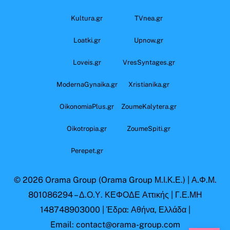
Kultura.gr
TVnea.gr
Loatki.gr
Upnow.gr
Loveis.gr
VresSyntages.gr
ModernaGynaika.gr
Xristianika.gr
OikonomiaPlus.gr
ZoumeKalytera.gr
Oikotropia.gr
ZoumeSpiti.gr
Perepet.gr
© 2026
Orama Group
(Orama Group Μ.Ι.Κ.Ε.) | Α.Φ.Μ.
801086294 – Δ.Ο.Υ. ΚΕΦΟΔΕ Αττικής | Γ.Ε.ΜΗ
148748903000 | Έδρα: Αθήνα, Ελλάδα |
Email: contact@orama-group.com