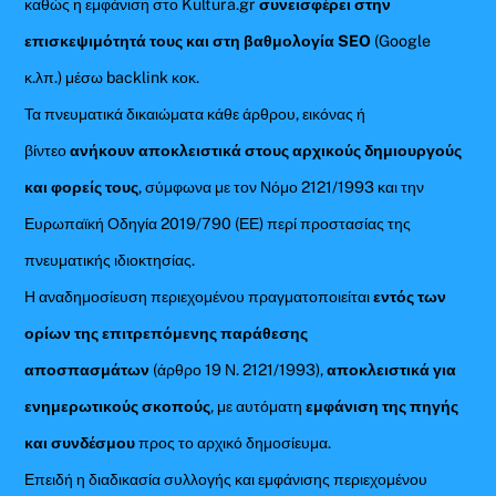
καθώς η εμφάνιση στο Kultura.gr
συνεισφέρει στην
επισκεψιμότητά τους και στη βαθμολογία SEO
(Google
κ.λπ.) μέσω backlink κοκ.
Τα πνευματικά δικαιώματα κάθε άρθρου, εικόνας ή
βίντεο
ανήκουν αποκλειστικά στους αρχικούς δημιουργούς
και φορείς τους
, σύμφωνα με τον Νόμο 2121/1993 και την
Ευρωπαϊκή Οδηγία 2019/790 (ΕΕ) περί προστασίας της
πνευματικής ιδιοκτησίας.
Η αναδημοσίευση περιεχομένου πραγματοποιείται
εντός των
ορίων της επιτρεπόμενης παράθεσης
αποσπασμάτων
(άρθρο 19 Ν. 2121/1993),
αποκλειστικά για
ενημερωτικούς σκοπούς
, με αυτόματη
εμφάνιση της πηγής
και συνδέσμου
προς το αρχικό δημοσίευμα.
Επειδή η διαδικασία συλλογής και εμφάνισης περιεχομένου