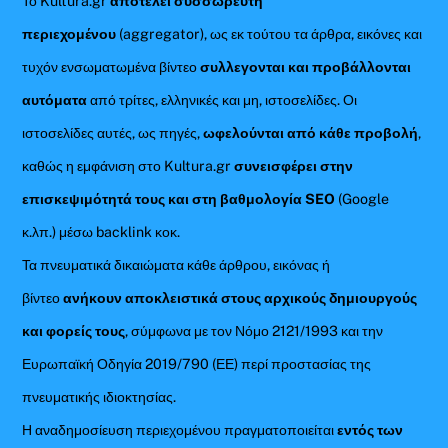
Το Kultura.gr
αποτελεί συσσωρευτή
περιεχομένου
(aggregator), ως εκ τούτου τα άρθρα, εικόνες και
τυχόν ενσωματωμένα βίντεο
συλλεγονται και προβάλλονται
αυτόματα
από τρίτες, ελληνικές και μη, ιστοσελίδες. Οι
ιστοσελίδες αυτές, ως πηγές,
ωφελούνται από κάθε προβολή
,
καθώς η εμφάνιση στο Kultura.gr
συνεισφέρει στην
επισκεψιμότητά τους και στη βαθμολογία SEO
(Google
κ.λπ.) μέσω backlink κοκ.
Τα πνευματικά δικαιώματα κάθε άρθρου, εικόνας ή
βίντεο
ανήκουν αποκλειστικά στους αρχικούς δημιουργούς
και φορείς τους
, σύμφωνα με τον Νόμο 2121/1993 και την
Ευρωπαϊκή Οδηγία 2019/790 (ΕΕ) περί προστασίας της
πνευματικής ιδιοκτησίας.
Η αναδημοσίευση περιεχομένου πραγματοποιείται
εντός των