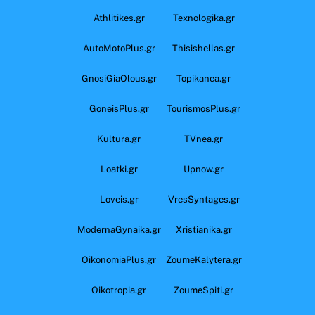
Athlitikes.gr
Texnologika.gr
AutoMotoPlus.gr
Thisishellas.gr
GnosiGiaOlous.gr
Topikanea.gr
GoneisPlus.gr
TourismosPlus.gr
Kultura.gr
TVnea.gr
Loatki.gr
Upnow.gr
Loveis.gr
VresSyntages.gr
ModernaGynaika.gr
Xristianika.gr
OikonomiaPlus.gr
ZoumeKalytera.gr
Oikotropia.gr
ZoumeSpiti.gr