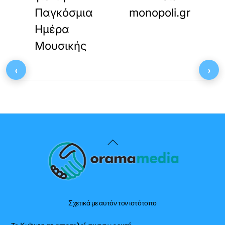
Παγκόσμια
monopoli.gr
Ημέρα
Μουσικής
‹
›
Back
To
Top
Σχετικά με αυτόν τον ιστότοπο