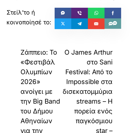
«
»
ΠΡΟΗΓΟΥΜΕΝΟ
ΕΠΟΜΕΝΟ
Ζάππειο: Το
Ο James Arthur
«Φεστιβάλ
στο Sani
Ολυμπίων
Festival: Από το
2026»
Impossible στα
ανοίγει με
δισεκατομμύρια
την Big Band
streams – Η
του Δήμου
πορεία ενός
Αθηναίων
παγκόσμιου
για την
star –