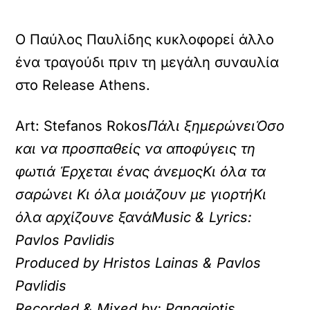
Ο Παύλος Παυλίδης κυκλοφορεί άλλο
ένα τραγούδι πριν τη μεγάλη συναυλία
στο Release Athens.
Art: Stefanos Rokos
Πάλι ξημερώνει
Όσο
και να προσπαθείς να αποφύγεις τη
φωτιά
Έρχεται ένας άνεμος
Κι όλα τα
σαρώνει
Κι όλα μοιάζουν με γιορτή
Κι
όλα αρχίζουνε ξανάMusic & Lyrics:
Pavlos Pavlidis
Produced by Hristos Lainas & Pavlos
Pavlidis
Recorded & Mixed by: Panagiotis