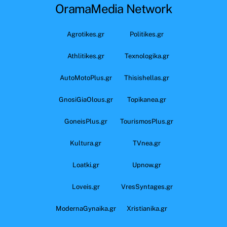
OramaMedia Network
Agrotikes.gr
Politikes.gr
Athlitikes.gr
Texnologika.gr
AutoMotoPlus.gr
Thisishellas.gr
GnosiGiaOlous.gr
Topikanea.gr
GoneisPlus.gr
TourismosPlus.gr
Kultura.gr
TVnea.gr
Loatki.gr
Upnow.gr
Loveis.gr
VresSyntages.gr
ModernaGynaika.gr
Xristianika.gr