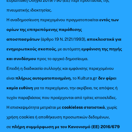
Ευρωπαϊκή Οδηγία 2019/790 (ΕΕ) περί προστασίας της
πνευματικής ιδιοκτησίας.
Η αναδημοσίευση περιεχομένου πραγματοποιείται
εντός των
ορίων της επιτρεπόμενης παράθεσης
αποσπασμάτων
(άρθρο 19 Ν. 2121/1993),
αποκλειστικά για
ενημερωτικούς σκοπούς
, με αυτόματη
εμφάνιση της πηγής
και συνδέσμου
προς το αρχικό δημοσίευμα.
Επειδή η διαδικασία συλλογής και εμφάνισης περιεχομένου
είναι
πλήρως αυτοματοποιημένη
, το Kultura.gr
δεν φέρει
καμία ευθύνη
για το περιεχόμενο, την ακρίβεια, τις απόψεις ή
τυχόν παραβιάσεις που προέρχονται από τρίτες ιστοσελίδες.
Η επισκεψιμότητα μετριέται με
cookieless στατιστικά
, χωρίς
χρήση cookies ή αποθήκευση προσωπικών δεδομένων,
σε
πλήρη συμμόρφωση με τον Κανονισμό (ΕΕ) 2016/679