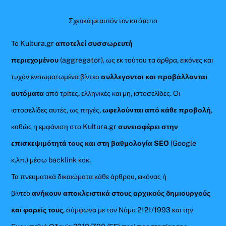
Σχετικά με αυτόν τον ιστότοπο
Το Kultura.gr
αποτελεί συσσωρευτή
περιεχομένου
(aggregator), ως εκ τούτου τα άρθρα, εικόνες και
τυχόν ενσωματωμένα βίντεο
συλλεγονται και προβάλλονται
αυτόματα
από τρίτες, ελληνικές και μη, ιστοσελίδες. Οι
ιστοσελίδες αυτές, ως πηγές,
ωφελούνται από κάθε προβολή
,
καθώς η εμφάνιση στο Kultura.gr
συνεισφέρει στην
επισκεψιμότητά τους και στη βαθμολογία SEO
(Google
κ.λπ.) μέσω backlink κοκ.
Τα πνευματικά δικαιώματα κάθε άρθρου, εικόνας ή
βίντεο
ανήκουν αποκλειστικά στους αρχικούς δημιουργούς
και φορείς τους
, σύμφωνα με τον Νόμο 2121/1993 και την