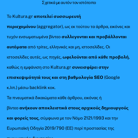
Σχετικά με αυτόν τον ιστότοπο
Το Kultura.gr
αποτελεί συσσωρευτή
περιεχομένου
(aggregator), ως εκ τούτου τα άρθρα, εικόνες και
τυχόν ενσωματωμένα βίντεο
συλλεγονται και προβάλλονται
αυτόματα
από τρίτες, ελληνικές και μη, ιστοσελίδες. Οι
ιστοσελίδες αυτές, ως πηγές,
ωφελούνται από κάθε προβολή
,
καθώς η εμφάνιση στο Kultura.gr
συνεισφέρει στην
επισκεψιμότητά τους και στη βαθμολογία SEO
(Google
κ.λπ.) μέσω backlink κοκ.
Τα πνευματικά δικαιώματα κάθε άρθρου, εικόνας ή
βίντεο
ανήκουν αποκλειστικά στους αρχικούς δημιουργούς
και φορείς τους
, σύμφωνα με τον Νόμο 2121/1993 και την
Ευρωπαϊκή Οδηγία 2019/790 (ΕΕ) περί προστασίας της