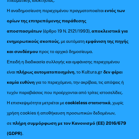
πνευματικής ιδιοκτησίας.
Η αναδημοσίευση περιεχομένου πραγματοποιείται
εντός των
ορίων της επιτρεπόμενης παράθεσης
αποσπασμάτων
(άρθρο 19 Ν. 2121/1993),
αποκλειστικά για
ενημερωτικούς σκοπούς
, με αυτόματη
εμφάνιση της πηγής
και συνδέσμου
προς το αρχικό δημοσίευμα.
Επειδή η διαδικασία συλλογής και εμφάνισης περιεχομένου
είναι
πλήρως αυτοματοποιημένη
, το Kultura.gr
δεν φέρει
καμία ευθύνη
για το περιεχόμενο, την ακρίβεια, τις απόψεις ή
τυχόν παραβιάσεις που προέρχονται από τρίτες ιστοσελίδες.
Η επισκεψιμότητα μετριέται με
cookieless στατιστικά
, χωρίς
χρήση cookies ή αποθήκευση προσωπικών δεδομένων,
σε
πλήρη συμμόρφωση με τον Κανονισμό (ΕΕ) 2016/679
(GDPR)
.