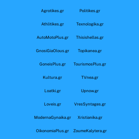
Agrotikes.gr
Politikes.gr
Athlitikes.gr
Texnologika.gr
AutoMotoPlus.gr
Thisishellas.gr
GnosiGiaOlous.gr
Topikanea.gr
GoneisPlus.gr
TourismosPlus.gr
Kultura.gr
TVnea.gr
Loatki.gr
Upnow.gr
Loveis.gr
VresSyntages.gr
ModernaGynaika.gr
Xristianika.gr
OikonomiaPlus.gr
ZoumeKalytera.gr