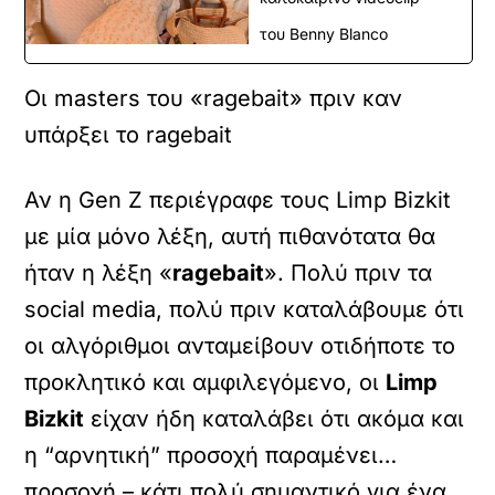
του Benny Blanco
Οι masters του «ragebait» πριν καν
υπάρξει το ragebait
Αν η Gen Z περιέγραφε τους Limp Bizkit
με μία μόνο λέξη, αυτή πιθανότατα θα
ήταν η λέξη «
ragebait
». Πολύ πριν τα
social media, πολύ πριν καταλάβουμε ότι
οι αλγόριθμοι ανταμείβουν οτιδήποτε το
προκλητικό και αμφιλεγόμενο, οι
Limp
Bizkit
είχαν ήδη καταλάβει ότι ακόμα και
η “αρνητική” προσοχή παραμένει…
προσοχή – κάτι πολύ σημαντικό για ένα