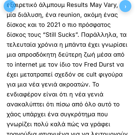
εξαιρετικό άλμπουμ Results May Vary,
‹
›
μία διάλυση, ένα reunion, ακόμη ένας
δίσκος και το 2021 ο πιο πρόσφατος
δίσκος τους “Still Sucks”. Παράλληλα, τα
τελευταία χρόνια η μπάντα έχει γνωρίσει
μια απροσδόκητη δεύτερη ζωή μέσα από
το internet με τον ίδιο τον Fred Durst να
έχει μετατραπεί σχεδόν σε cult φιγούρα
για μια νέα γενιά ακροατών. Το
ενδιαφέρον είναι ότι η νέα γενιά
ανακαλύπτει ότι πίσω από όλο αυτό το
χάος υπάρχει ένα συγκρότημα που
γνωρίζει πολύ καλά πώς να γράφει
τραγούδια φτιαγμένα για να λειτουργούν