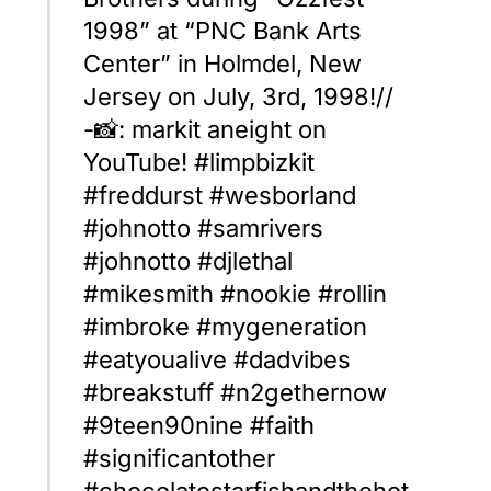
1998” at “PNC Bank Arts
Center” in Holmdel, New
Jersey on July, 3rd, 1998!//
-📸: markit aneight on
YouTube! #limpbizkit
#freddurst #wesborland
#johnotto #samrivers
#johnotto #djlethal
#mikesmith #nookie #rollin
#imbroke #mygeneration
#eatyoualive #dadvibes
#breakstuff #n2gethernow
#9teen90nine #faith
#significantother
#chocolatestarfishandthehot