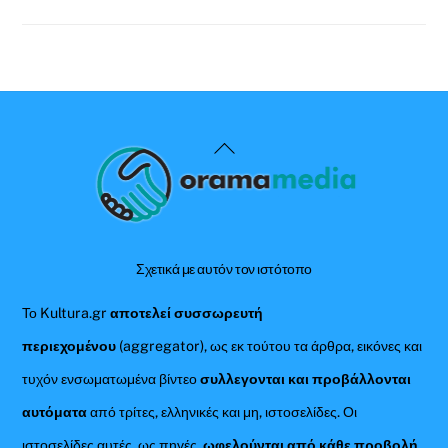
Back
To
Top
Σχετικά με αυτόν τον ιστότοπο
Το Kultura.gr
αποτελεί συσσωρευτή
περιεχομένου
(aggregator), ως εκ τούτου τα άρθρα, εικόνες και
τυχόν ενσωματωμένα βίντεο
συλλεγονται και προβάλλονται
αυτόματα
από τρίτες, ελληνικές και μη, ιστοσελίδες. Οι
ιστοσελίδες αυτές, ως πηγές,
ωφελούνται από κάθε προβολή
,