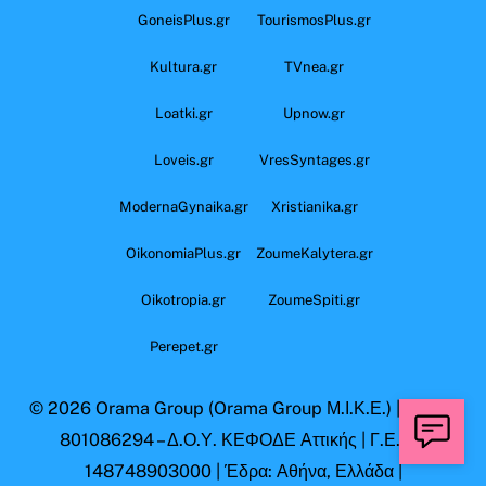
GoneisPlus.gr
TourismosPlus.gr
Kultura.gr
TVnea.gr
Loatki.gr
Upnow.gr
Loveis.gr
VresSyntages.gr
ModernaGynaika.gr
Xristianika.gr
OikonomiaPlus.gr
ZoumeKalytera.gr
Oikotropia.gr
ZoumeSpiti.gr
Perepet.gr
© 2026
Orama Group
(Orama Group Μ.Ι.Κ.Ε.) | Α.Φ.Μ.
801086294 – Δ.Ο.Υ. ΚΕΦΟΔΕ Αττικής | Γ.Ε.ΜΗ
148748903000 | Έδρα: Αθήνα, Ελλάδα |