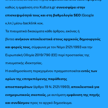
καθώς η εμφάνιση στο Kultura.gr
συνεισφέρει στην
επισκεψιμότητά τους και στη βαθμολογία SEO
(Google
κ.λπ.) μέσω backlink κοκ.
Τα πνευματικά δικαιώματα κάθε άρθρου, εικόνας ή
βίντεο
ανήκουν αποκλειστικά στους αρχικούς δημιουργούς
και φορείς τους
, σύμφωνα με τον Νόμο 2121/1993 και την
Ευρωπαϊκή Οδηγία 2019/790 (ΕΕ) περί προστασίας της
πνευματικής ιδιοκτησίας.
Η αναδημοσίευση περιεχομένου πραγματοποιείται
εντός των
ορίων της επιτρεπόμενης παράθεσης
αποσπασμάτων
(άρθρο 19 Ν. 2121/1993),
αποκλειστικά για
ενημερωτικούς σκοπούς
, με αυτόματη
εμφάνιση της πηγής
και συνδέσμου
προς το αρχικό δημοσίευμα.