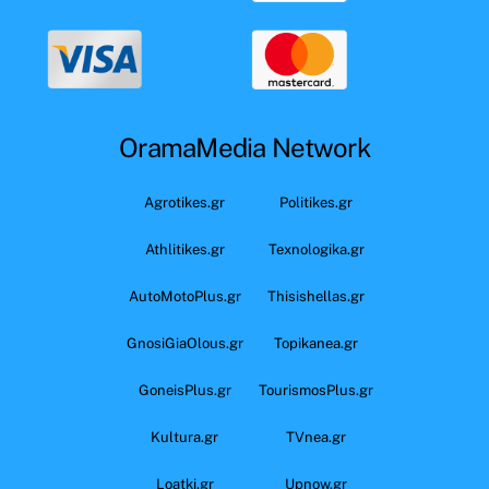
OramaMedia Network
Agrotikes.gr
Politikes.gr
Athlitikes.gr
Texnologika.gr
AutoMotoPlus.gr
Thisishellas.gr
GnosiGiaOlous.gr
Topikanea.gr
GoneisPlus.gr
TourismosPlus.gr
Kultura.gr
TVnea.gr
Loatki.gr
Upnow.gr