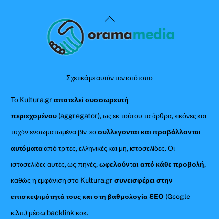
Back
To
Top
Σχετικά με αυτόν τον ιστότοπο
Το Kultura.gr
αποτελεί συσσωρευτή
περιεχομένου
(aggregator), ως εκ τούτου τα άρθρα, εικόνες και
τυχόν ενσωματωμένα βίντεο
συλλεγονται και προβάλλονται
αυτόματα
από τρίτες, ελληνικές και μη, ιστοσελίδες. Οι
ιστοσελίδες αυτές, ως πηγές,
ωφελούνται από κάθε προβολή
,
καθώς η εμφάνιση στο Kultura.gr
συνεισφέρει στην
επισκεψιμότητά τους και στη βαθμολογία SEO
(Google
κ.λπ.) μέσω backlink κοκ.