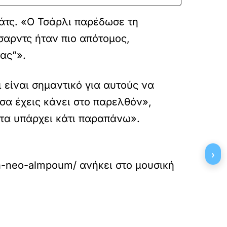
άτς. «Ο Τσάρλι παρέδωσε τη
τσαρντς ήταν πιο απότομος,
σας”».
 είναι σημαντικό για αυτούς να
α έχεις κάνει στο παρελθόν»,
ντα υπάρχει κάτι παραπάνω».
›
oun-neo-almpoum/
ανήκει στο
μουσική