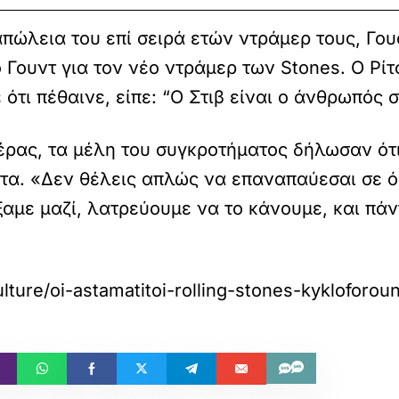
πώλεια του επί σειρά ετών ντράμερ τους, Γου
ο Γουντ για τον νέο ντράμερ των Stones. Ο Ρί
ότι πέθαινε, είπε: “Ο Στιβ είναι ο άνθρωπός 
ρας, τα μέλη του συγκροτήματος δήλωσαν ότι
α. «Δεν θέλεις απλώς να επαναπαύεσαι σε όσ
ξαμε μαζί, λατρεύουμε να το κάνουμε, και πά
lture/oi-astamatitoi-rolling-stones-kyklofor