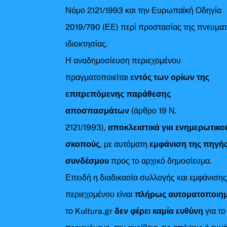
Νόμο 2121/1993 και την Ευρωπαϊκή Οδηγία
2019/790 (ΕΕ) περί προστασίας της πνευματ
ιδιοκτησίας.
Η αναδημοσίευση περιεχομένου
πραγματοποιείται
εντός των ορίων της
επιτρεπόμενης παράθεσης
αποσπασμάτων
(άρθρο 19 Ν.
2121/1993),
αποκλειστικά για ενημερωτικο
σκοπούς
, με αυτόματη
εμφάνιση της πηγής
συνδέσμου
προς το αρχικό δημοσίευμα.
Επειδή η διαδικασία συλλογής και εμφάνιση
περιεχομένου είναι
πλήρως αυτοματοποιη
το Kultura.gr
δεν φέρει καμία ευθύνη
για το