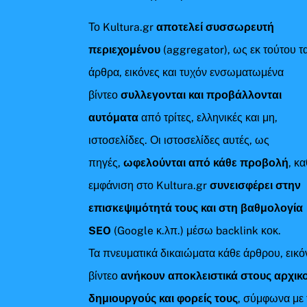
Το Kultura.gr
αποτελεί συσσωρευτή
περιεχομένου
(aggregator), ως εκ τούτου τ
άρθρα, εικόνες και τυχόν ενσωματωμένα
βίντεο
συλλεγονται και προβάλλονται
αυτόματα
από τρίτες, ελληνικές και μη,
ιστοσελίδες. Οι ιστοσελίδες αυτές, ως
πηγές,
ωφελούνται από κάθε προβολή
, κ
εμφάνιση στο Kultura.gr
συνεισφέρει στην
επισκεψιμότητά τους και στη βαθμολογία
SEO
(Google κ.λπ.) μέσω backlink κοκ.
Τα πνευματικά δικαιώματα κάθε άρθρου, εικό
βίντεο
ανήκουν αποκλειστικά στους αρχικ
δημιουργούς και φορείς τους
, σύμφωνα με 