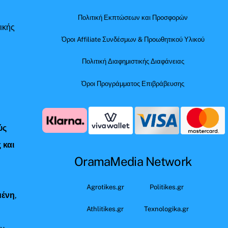
Πολιτική Εκπτώσεων και Προσφορών
ικής
Όροι Affiliate Συνδέσμων & Προωθητικού Υλικού
Πολιτική Διαφημιστικής Διαφάνειας
Όροι Προγράμματος Επιβράβευσης
ύς
 και
OramaMedia Network
ς
Agrotikes.gr
Politikes.gr
μένη
,
Athlitikes.gr
Texnologika.gr