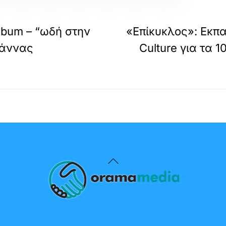
lbum – “ωδή στην
«Επίκυκλος»: Εκπα
ιάννας
Culture για τα 
Back
To
Top