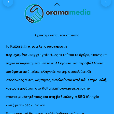
‹
›
Back
To
Top
Σχετικά με αυτόν τον ιστότοπο
Το Kultura.gr
αποτελεί συσσωρευτή
περιεχομένου
(aggregator), ως εκ τούτου τα άρθρα, εικόνες και
τυχόν ενσωματωμένα βίντεο
συλλεγονται και προβάλλονται
αυτόματα
από τρίτες, ελληνικές και μη, ιστοσελίδες. Οι
ιστοσελίδες αυτές, ως πηγές,
ωφελούνται από κάθε προβολή
,
καθώς η εμφάνιση στο Kultura.gr
συνεισφέρει στην
επισκεψιμότητά τους και στη βαθμολογία SEO
(Google
κ.λπ.) μέσω backlink κοκ.
Τα πνευματικά δικαιώματα κάθε άρθρου, εικόνας ή