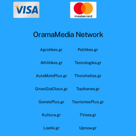
OramaMedia Network
Agrotikes.gr
Politikes.gr
Athlitikes.gr
Texnologika.gr
AutoMotoPlus.gr
Thisishellas.gr
GnosiGiaOlous.gr
Topikanea.gr
GoneisPlus.gr
TourismosPlus.gr
Kultura.gr
TVnea.gr
Loatki.gr
Upnow.gr