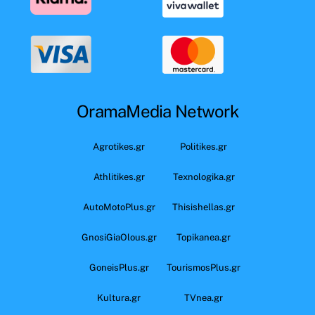
OramaMedia Network
Agrotikes.gr
Politikes.gr
Athlitikes.gr
Texnologika.gr
AutoMotoPlus.gr
Thisishellas.gr
GnosiGiaOlous.gr
Topikanea.gr
GoneisPlus.gr
TourismosPlus.gr
Kultura.gr
TVnea.gr