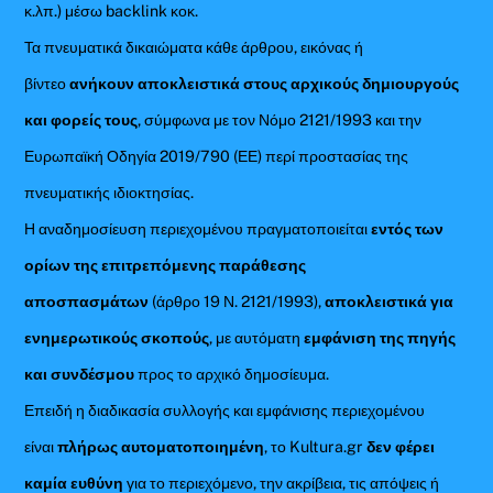
κ.λπ.) μέσω backlink κοκ.
Τα πνευματικά δικαιώματα κάθε άρθρου, εικόνας ή
βίντεο
ανήκουν αποκλειστικά στους αρχικούς δημιουργούς
και φορείς τους
, σύμφωνα με τον Νόμο 2121/1993 και την
Ευρωπαϊκή Οδηγία 2019/790 (ΕΕ) περί προστασίας της
πνευματικής ιδιοκτησίας.
Η αναδημοσίευση περιεχομένου πραγματοποιείται
εντός των
ορίων της επιτρεπόμενης παράθεσης
αποσπασμάτων
(άρθρο 19 Ν. 2121/1993),
αποκλειστικά για
ενημερωτικούς σκοπούς
, με αυτόματη
εμφάνιση της πηγής
και συνδέσμου
προς το αρχικό δημοσίευμα.
Επειδή η διαδικασία συλλογής και εμφάνισης περιεχομένου
είναι
πλήρως αυτοματοποιημένη
, το Kultura.gr
δεν φέρει
καμία ευθύνη
για το περιεχόμενο, την ακρίβεια, τις απόψεις ή