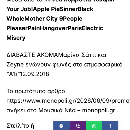
Your Job!
Apple Pie
Sinner
Black
Whole
Mother City 9
People
Pleaser
Pain
Hangover
Paris
Electric
Misery
ΔΙΑΒΑΣΤΕ ΑΚΟΜΑ
Μαρίνα Σάττι και
Zeyne ενώνουν φωνές στο ατμοσφαιρικό
“A’ti”
12.09.2018
Το πρωτότυπο άρθρο
https://www.monopoli.gr/2026/06/09/promot
ανήκει στο
Μουσικά Νέα – monopoli.gr
.