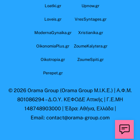
Loatki.gr
Upnow.gr
Loveis.gr
VresSyntages.gr
ModernaGynaika.gr
Xristianika.gr
OikonomiaPlus.gr
ZoumeKalytera.gr
Oikotropia.gr
ZoumeSpiti.gr
Perepet.gr
© 2026
Orama Group
(Orama Group Μ.Ι.Κ.Ε.) | Α.Φ.Μ.
801086294 – Δ.Ο.Υ. ΚΕΦΟΔΕ Αττικής | Γ.Ε.ΜΗ
148748903000 | Έδρα: Αθήνα, Ελλάδα |
Email: contact@orama-group.com