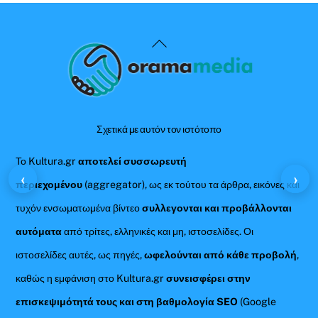
Back
To
Top
Σχετικά με αυτόν τον ιστότοπο
Το Kultura.gr
αποτελεί συσσωρευτή
‹
›
περιεχομένου
(aggregator), ως εκ τούτου τα άρθρα, εικόνες και
τυχόν ενσωματωμένα βίντεο
συλλεγονται και προβάλλονται
αυτόματα
από τρίτες, ελληνικές και μη, ιστοσελίδες. Οι
ιστοσελίδες αυτές, ως πηγές,
ωφελούνται από κάθε προβολή
,
καθώς η εμφάνιση στο Kultura.gr
συνεισφέρει στην
επισκεψιμότητά τους και στη βαθμολογία SEO
(Google