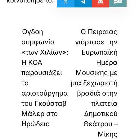
«
»
ΠΡΟΗΓΟΥΜΕΝΟ
ΕΠΟΜΕΝΟ
Όγδοη
Ο Πειραιάς
συμφωνία
γιόρτασε την
«των Χιλίων»:
Ευρωπαϊκή
Η ΚΟΑ
Ημέρα
παρουσιάζει
Μουσικής με
το
μια ξεχωριστή
αριστούργημα
βραδιά στην
του Γκούσταβ
πλατεία
Μάλερ στο
Δημοτικού
Ηρώδειο
Θεάτρου –
Μίκης