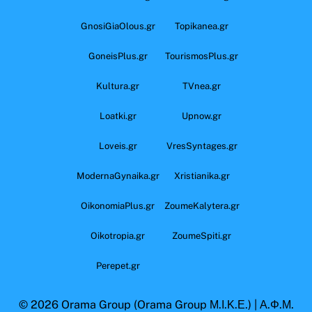
GnosiGiaOlous.gr
Topikanea.gr
GoneisPlus.gr
TourismosPlus.gr
Kultura.gr
TVnea.gr
Loatki.gr
Upnow.gr
Loveis.gr
VresSyntages.gr
ModernaGynaika.gr
Xristianika.gr
OikonomiaPlus.gr
ZoumeKalytera.gr
Oikotropia.gr
ZoumeSpiti.gr
Perepet.gr
© 2026
Orama Group
(Orama Group Μ.Ι.Κ.Ε.) | Α.Φ.Μ.