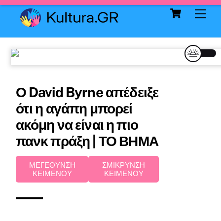
Cart
Skip
Me
to
content
Ο David Byrne απέδειξε
ότι η αγάπη μπορεί
ακόμη να είναι η πιο
πανκ πράξη | ΤΟ ΒΗΜΑ
ΜΕΓΕΘΥΝΣΗ
ΣΜΙΚΡΥΝΣΗ
ΚΕΙΜΕΝΟΥ
ΚΕΙΜΕΝΟΥ