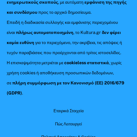
ενημερωτικούς σκοπούς
, με αυτόματη
εμφάνιση της πηγής
και συνδέσμου
προς το αρχικό δημοσίευμα.
Επειδή η διαδικασία συλλογής και εμφάνισης περιεχομένου
είναι
πλήρως αυτοματοποιημένη
, το Kultura.gr
δεν φέρει
καμία ευθύνη
για το περιεχόμενο, την ακρίβεια, τις απόψεις ή
τυχόν παραβιάσεις που προέρχονται από τρίτες ιστοσελίδες.
Η επισκεψιμότητα μετριέται με
cookieless στατιστικά
, χωρίς
χρήση cookies ή αποθήκευση προσωπικών δεδομένων,
σε
πλήρη συμμόρφωση με τον Κανονισμό (ΕΕ) 2016/679
(GDPR)
.
Εταιρικά Στοιχεία
Πώς Λειτουργεί