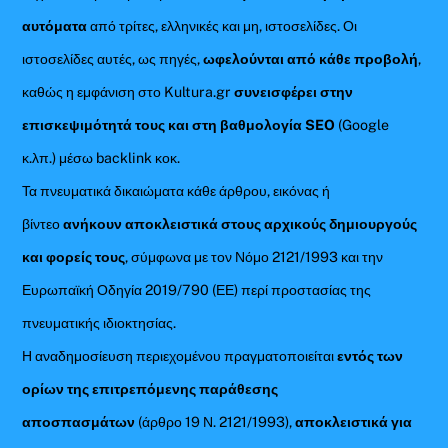
αυτόματα
από τρίτες, ελληνικές και μη, ιστοσελίδες. Οι
ιστοσελίδες αυτές, ως πηγές,
ωφελούνται από κάθε προβολή
,
καθώς η εμφάνιση στο Kultura.gr
συνεισφέρει στην
επισκεψιμότητά τους και στη βαθμολογία SEO
(Google
κ.λπ.) μέσω backlink κοκ.
Τα πνευματικά δικαιώματα κάθε άρθρου, εικόνας ή
βίντεο
ανήκουν αποκλειστικά στους αρχικούς δημιουργούς
και φορείς τους
, σύμφωνα με τον Νόμο 2121/1993 και την
Ευρωπαϊκή Οδηγία 2019/790 (ΕΕ) περί προστασίας της
πνευματικής ιδιοκτησίας.
Η αναδημοσίευση περιεχομένου πραγματοποιείται
εντός των
ορίων της επιτρεπόμενης παράθεσης
αποσπασμάτων
(άρθρο 19 Ν. 2121/1993),
αποκλειστικά για