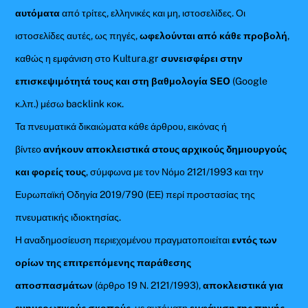
αυτόματα
από τρίτες, ελληνικές και μη, ιστοσελίδες. Οι
ιστοσελίδες αυτές, ως πηγές,
ωφελούνται από κάθε προβολή
,
καθώς η εμφάνιση στο Kultura.gr
συνεισφέρει στην
επισκεψιμότητά τους και στη βαθμολογία SEO
(Google
κ.λπ.) μέσω backlink κοκ.
Τα πνευματικά δικαιώματα κάθε άρθρου, εικόνας ή
βίντεο
ανήκουν αποκλειστικά στους αρχικούς δημιουργούς
και φορείς τους
, σύμφωνα με τον Νόμο 2121/1993 και την
Ευρωπαϊκή Οδηγία 2019/790 (ΕΕ) περί προστασίας της
πνευματικής ιδιοκτησίας.
Η αναδημοσίευση περιεχομένου πραγματοποιείται
εντός των
ορίων της επιτρεπόμενης παράθεσης
αποσπασμάτων
(άρθρο 19 Ν. 2121/1993),
αποκλειστικά για
ενημερωτικούς σκοπούς
, με αυτόματη
εμφάνιση της πηγής