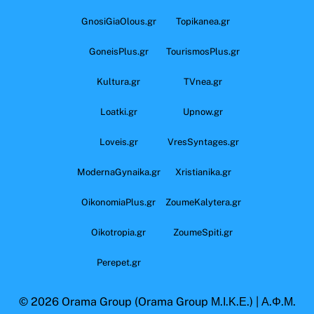
GnosiGiaOlous.gr
Topikanea.gr
GoneisPlus.gr
TourismosPlus.gr
Kultura.gr
TVnea.gr
Loatki.gr
Upnow.gr
Loveis.gr
VresSyntages.gr
ModernaGynaika.gr
Xristianika.gr
OikonomiaPlus.gr
ZoumeKalytera.gr
Oikotropia.gr
ZoumeSpiti.gr
Perepet.gr
© 2026
Orama Group
(Orama Group Μ.Ι.Κ.Ε.) | Α.Φ.Μ.