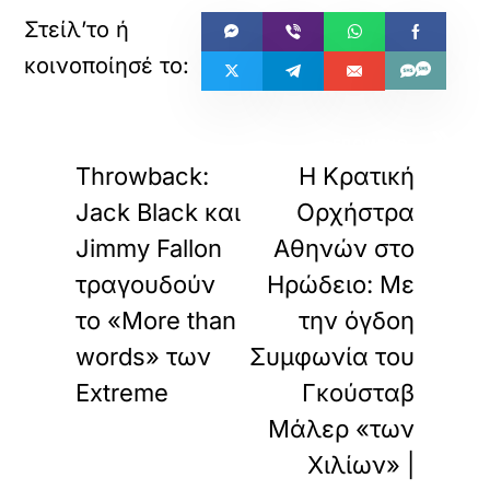
«
»
ΠΡΟΗΓΟΥΜΕΝΟ
ΕΠΟΜΕΝΟ
Throwback:
Η Κρατική
Jack Black και
Ορχήστρα
Jimmy Fallon
Αθηνών στο
τραγουδούν
Ηρώδειο: Με
το «More than
την όγδοη
words» των
Συμφωνία του
Extreme
Γκούσταβ
Μάλερ «των
Χιλίων» |