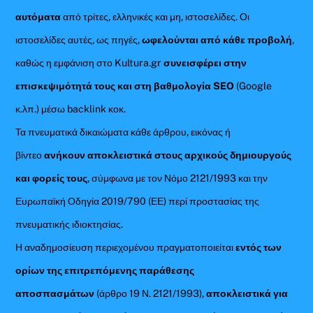
αυτόματα
από τρίτες, ελληνικές και μη, ιστοσελίδες. Οι
ιστοσελίδες αυτές, ως πηγές,
ωφελούνται από κάθε προβολή
,
καθώς η εμφάνιση στο Kultura.gr
συνεισφέρει στην
επισκεψιμότητά τους και στη βαθμολογία SEO
(Google
κ.λπ.) μέσω backlink κοκ.
Τα πνευματικά δικαιώματα κάθε άρθρου, εικόνας ή
βίντεο
ανήκουν αποκλειστικά στους αρχικούς δημιουργούς
και φορείς τους
, σύμφωνα με τον Νόμο 2121/1993 και την
Ευρωπαϊκή Οδηγία 2019/790 (ΕΕ) περί προστασίας της
πνευματικής ιδιοκτησίας.
Η αναδημοσίευση περιεχομένου πραγματοποιείται
εντός των
ορίων της επιτρεπόμενης παράθεσης
αποσπασμάτων
(άρθρο 19 Ν. 2121/1993),
αποκλειστικά για