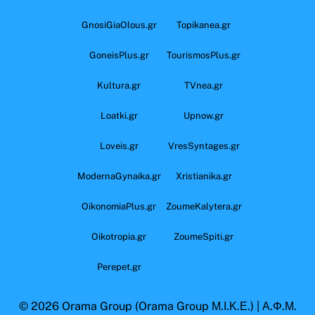
GnosiGiaOlous.gr
Topikanea.gr
GoneisPlus.gr
TourismosPlus.gr
Kultura.gr
TVnea.gr
Loatki.gr
Upnow.gr
Loveis.gr
VresSyntages.gr
ModernaGynaika.gr
Xristianika.gr
OikonomiaPlus.gr
ZoumeKalytera.gr
Oikotropia.gr
ZoumeSpiti.gr
Perepet.gr
© 2026
Orama Group
(Orama Group Μ.Ι.Κ.Ε.) | Α.Φ.Μ.