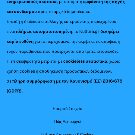
ενημερωτικούς σκοπούς
, με αυτόματη
εμφάνιση της πηγής
και συνδέσμου
προς το αρχικό δημοσίευμα.
Επειδή η διαδικασία συλλογής και εμφάνισης περιεχομένου
είναι
πλήρως αυτοματοποιημένη
, το Kultura.gr
δεν φέρει
καμία ευθύνη
για το περιεχόμενο, την ακρίβεια, τις απόψεις ή
τυχόν παραβιάσεις που προέρχονται από τρίτες ιστοσελίδες.
Η επισκεψιμότητα μετριέται με
cookieless στατιστικά
, χωρίς
χρήση cookies ή αποθήκευση προσωπικών δεδομένων,
σε
πλήρη συμμόρφωση με τον Κανονισμό (ΕΕ) 2016/679
(GDPR)
.
Εταιρικά Στοιχεία
Πώς Λειτουργεί
Πολιτική Απορρήτου & Cookies