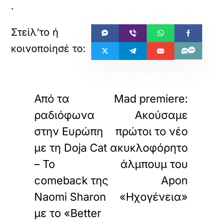
.
«
»
ΠΡΟΗΓΟΥΜΕΝΟ
ΕΠΟΜΕΝΟ
Από τα
Mad premiere:
ραδιόφωνα
Ακούσαμε
στην Ευρώπη
πρώτοι το νέο
με τη Doja Cat
ακυκλοφόρητο
– Το
άλμπουμ του
comeback της
Apon
Naomi Sharon
«Ηχογένεια»
με το «Better