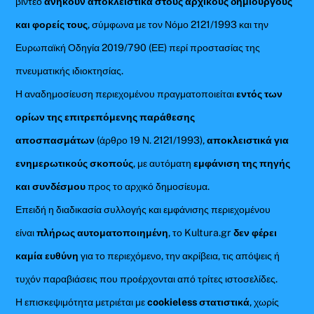
βίντεο
ανήκουν αποκλειστικά στους αρχικούς δημιουργούς
και φορείς τους
, σύμφωνα με τον Νόμο 2121/1993 και την
Ευρωπαϊκή Οδηγία 2019/790 (ΕΕ) περί προστασίας της
πνευματικής ιδιοκτησίας.
Η αναδημοσίευση περιεχομένου πραγματοποιείται
εντός των
ορίων της επιτρεπόμενης παράθεσης
αποσπασμάτων
(άρθρο 19 Ν. 2121/1993),
αποκλειστικά για
ενημερωτικούς σκοπούς
, με αυτόματη
εμφάνιση της πηγής
και συνδέσμου
προς το αρχικό δημοσίευμα.
Επειδή η διαδικασία συλλογής και εμφάνισης περιεχομένου
είναι
πλήρως αυτοματοποιημένη
, το Kultura.gr
δεν φέρει
καμία ευθύνη
για το περιεχόμενο, την ακρίβεια, τις απόψεις ή
τυχόν παραβιάσεις που προέρχονται από τρίτες ιστοσελίδες.
Η επισκεψιμότητα μετριέται με
cookieless στατιστικά
, χωρίς