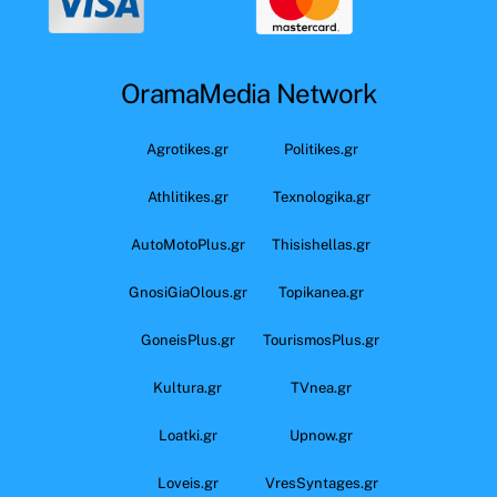
OramaMedia Network
Agrotikes.gr
Politikes.gr
Athlitikes.gr
Texnologika.gr
AutoMotoPlus.gr
Thisishellas.gr
GnosiGiaOlous.gr
Topikanea.gr
GoneisPlus.gr
TourismosPlus.gr
Kultura.gr
TVnea.gr
Loatki.gr
Upnow.gr
Loveis.gr
VresSyntages.gr