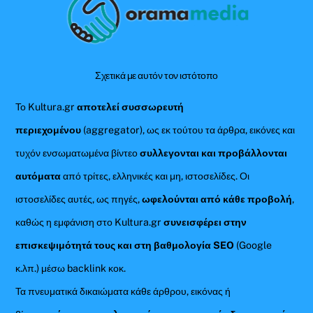
To
Top
Σχετικά με αυτόν τον ιστότοπο
Το Kultura.gr
αποτελεί συσσωρευτή
περιεχομένου
(aggregator), ως εκ τούτου τα άρθρα, εικόνες και
τυχόν ενσωματωμένα βίντεο
συλλεγονται και προβάλλονται
αυτόματα
από τρίτες, ελληνικές και μη, ιστοσελίδες. Οι
ιστοσελίδες αυτές, ως πηγές,
ωφελούνται από κάθε προβολή
,
καθώς η εμφάνιση στο Kultura.gr
συνεισφέρει στην
επισκεψιμότητά τους και στη βαθμολογία SEO
(Google
κ.λπ.) μέσω backlink κοκ.
Τα πνευματικά δικαιώματα κάθε άρθρου, εικόνας ή