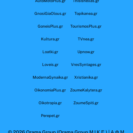
AutoMotoPlus.gr
Thisishellas.gr
GnosiGiaOlous.gr
Topikanea.gr
GoneisPlus.gr
TourismosPlus.gr
Kultura.gr
TVnea.gr
Loatki.gr
Upnow.gr
Loveis.gr
VresSyntages.gr
ModernaGynaika.gr
Xristianika.gr
OikonomiaPlus.gr
ZoumeKalytera.gr
Oikotropia.gr
ZoumeSpiti.gr
Perepet.gr
© 2026
Orama Group
(Orama Group Μ.Ι.Κ.Ε.) | Α.Φ.Μ.