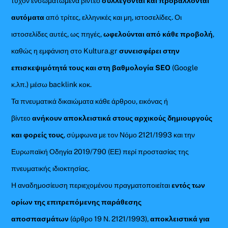
τυχόν ενσωματωμένα βίντεο
συλλεγονται και προβάλλονται
αυτόματα
από τρίτες, ελληνικές και μη, ιστοσελίδες. Οι
ιστοσελίδες αυτές, ως πηγές,
ωφελούνται από κάθε προβολή
,
καθώς η εμφάνιση στο Kultura.gr
συνεισφέρει στην
επισκεψιμότητά τους και στη βαθμολογία SEO
(Google
κ.λπ.) μέσω backlink κοκ.
Τα πνευματικά δικαιώματα κάθε άρθρου, εικόνας ή
βίντεο
ανήκουν αποκλειστικά στους αρχικούς δημιουργούς
και φορείς τους
, σύμφωνα με τον Νόμο 2121/1993 και την
Ευρωπαϊκή Οδηγία 2019/790 (ΕΕ) περί προστασίας της
πνευματικής ιδιοκτησίας.
Η αναδημοσίευση περιεχομένου πραγματοποιείται
εντός των
ορίων της επιτρεπόμενης παράθεσης
αποσπασμάτων
(άρθρο 19 Ν. 2121/1993),
αποκλειστικά για