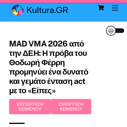
Cart
Skip
Me
to
content
MAD VMA 2026 από
την ΔΕΗ: Η πρόβα του
Θοδωρή Φέρρη
προμηνύει ένα δυνατό
και γεμάτο ένταση act
με το «Είπες»
ΜΕΓΕΘΥΝΣΗ
ΣΜΙΚΡΥΝΣΗ
ΚΕΙΜΕΝΟΥ
ΚΕΙΜΕΝΟΥ