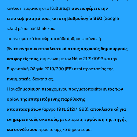
καθώς η εμφάνιση στο Kultura.gr
συνεισφέρει στην
επισκεψιμότητά τους και στη βαθμολογία SEO
(Google
κ.λπ.) μέσω backlink κοκ.
Τα πνευματικά δικαιώματα κάθε άρθρου, εικόνας ή
βίντεο
ανήκουν αποκλειστικά στους αρχικούς δημιουργούς
και φορείς τους
, σύμφωνα με τον Νόμο 2121/1993 και την
Ευρωπαϊκή Οδηγία 2019/790 (ΕΕ) περί προστασίας της
πνευματικής ιδιοκτησίας.
Η αναδημοσίευση περιεχομένου πραγματοποιείται
εντός των
ορίων της επιτρεπόμενης παράθεσης
αποσπασμάτων
(άρθρο 19 Ν. 2121/1993),
αποκλειστικά για
ενημερωτικούς σκοπούς
, με αυτόματη
εμφάνιση της πηγής
και συνδέσμου
προς το αρχικό δημοσίευμα.