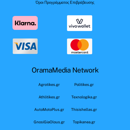
Όροι Προγράμματος Επιβράβευσης
OramaMedia Network
Agrotikes.gr
Politikes.gr
Athlitikes.gr
Texnologika.gr
AutoMotoPlus.gr
Thisishellas.gr
GnosiGiaOlous.gr
Topikanea.gr