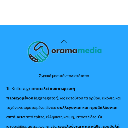
Back
To
Top
Σχετικά με αυτόν τον ιστότοπο
Το Kultura.gr
αποτελεί συσσωρευτή
περιεχομένου
(aggregator), ως εκ τούτου τα άρθρα, εικόνες και
τυχόν ενσωματωμένα βίντεο
συλλεγονται και προβάλλονται
αυτόματα
από τρίτες, ελληνικές και μη, ιστοσελίδες. Οι
ιστοσελίδες αυτές, ως πηγές,
ωφελούνται από κάθε προβολή
,