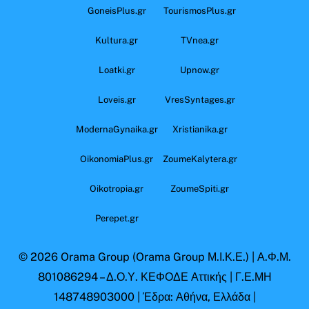
GoneisPlus.gr
TourismosPlus.gr
Kultura.gr
TVnea.gr
Loatki.gr
Upnow.gr
Loveis.gr
VresSyntages.gr
ModernaGynaika.gr
Xristianika.gr
OikonomiaPlus.gr
ZoumeKalytera.gr
Oikotropia.gr
ZoumeSpiti.gr
Perepet.gr
© 2026
Orama Group
(Orama Group Μ.Ι.Κ.Ε.) | Α.Φ.Μ.
801086294 – Δ.Ο.Υ. ΚΕΦΟΔΕ Αττικής | Γ.Ε.ΜΗ
148748903000 | Έδρα: Αθήνα, Ελλάδα |