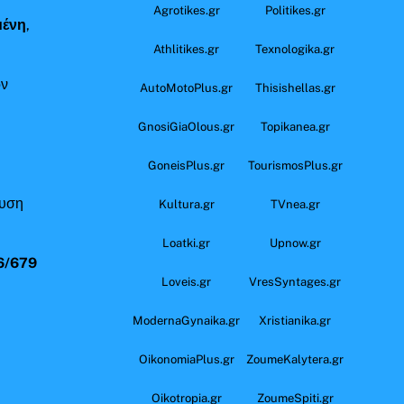
Agrotikes.gr
Politikes.gr
μένη
,
Athlitikes.gr
Texnologika.gr
όν
AutoMotoPlus.gr
Thisishellas.gr
GnosiGiaOlous.gr
Topikanea.gr
GoneisPlus.gr
TourismosPlus.gr
ευση
Kultura.gr
TVnea.gr
Loatki.gr
Upnow.gr
6/679
Loveis.gr
VresSyntages.gr
ModernaGynaika.gr
Xristianika.gr
OikonomiaPlus.gr
ZoumeKalytera.gr
Oikotropia.gr
ZoumeSpiti.gr