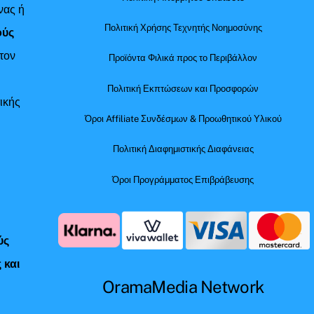
νας ή
Πολιτική Χρήσης Τεχνητής Νοημοσύνης
ούς
τον
Προϊόντα Φιλικά προς το Περιβάλλον
Πολιτική Εκπτώσεων και Προσφορών
ικής
Όροι Affiliate Συνδέσμων & Προωθητικού Υλικού
Πολιτική Διαφημιστικής Διαφάνειας
Όροι Προγράμματος Επιβράβευσης
ύς
 και
OramaMedia Network
ς