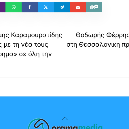
μης Καραμουρατίδης
Θοδωρής Φέρρης
 με τη νέα τους
στη Θεσσαλονίκη πρ
ρημα» σε όλη την
Back
To