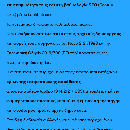
επισκεψιμότητά τους και στη βαθμολογία SEO
(Google
κ.λπ.) μέσω backlink κοκ.
Τα πνευματικά δικαιώματα κάθε άρθρου, εικόνας ή
βίντεο
ανήκουν αποκλειστικά στους αρχικούς δημιουργούς
και φορείς τους
, σύμφωνα με τον Νόμο 2121/1993 και την
Ευρωπαϊκή Οδηγία 2019/790 (ΕΕ) περί προστασίας της
πνευματικής ιδιοκτησίας.
Η αναδημοσίευση περιεχομένου πραγματοποιείται
εντός των
ορίων της επιτρεπόμενης παράθεσης
αποσπασμάτων
(άρθρο 19 Ν. 2121/1993),
αποκλειστικά για
ενημερωτικούς σκοπούς
, με αυτόματη
εμφάνιση της πηγής
και συνδέσμου
προς το αρχικό δημοσίευμα.
Επειδή η διαδικασία συλλογής και εμφάνισης περιεχομένου
είναι
πλήρως αυτοματοποιημένη
, το Kultura.gr
δεν φέρει