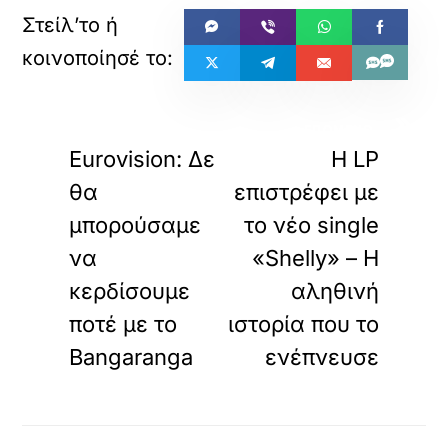
«
»
ΠΡΟΗΓΟΥΜΕΝΟ
ΕΠΟΜΕΝΟ
Eurovision: Δε
Η LP
θα
επιστρέφει με
μπορούσαμε
το νέο single
να
«Shelly» – Η
κερδίσουμε
αληθινή
ποτέ με το
ιστορία που το
Bangaranga
ενέπνευσε