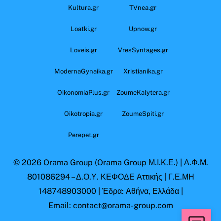
Kultura.gr
TVnea.gr
Loatki.gr
Upnow.gr
Loveis.gr
VresSyntages.gr
ModernaGynaika.gr
Xristianika.gr
OikonomiaPlus.gr
ZoumeKalytera.gr
Oikotropia.gr
ZoumeSpiti.gr
Perepet.gr
© 2026
Orama Group
(Orama Group Μ.Ι.Κ.Ε.) | Α.Φ.Μ.
801086294 – Δ.Ο.Υ. ΚΕΦΟΔΕ Αττικής | Γ.Ε.ΜΗ
148748903000 | Έδρα: Αθήνα, Ελλάδα |
Email: contact@orama-group.com