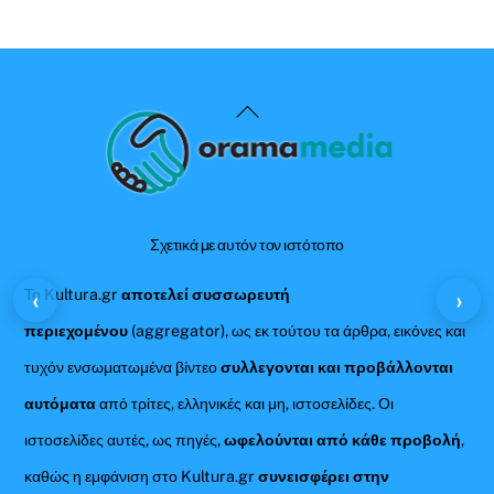
Back
To
Top
Σχετικά με αυτόν τον ιστότοπο
Το Kultura.gr
αποτελεί συσσωρευτή
‹
›
περιεχομένου
(aggregator), ως εκ τούτου τα άρθρα, εικόνες και
τυχόν ενσωματωμένα βίντεο
συλλεγονται και προβάλλονται
αυτόματα
από τρίτες, ελληνικές και μη, ιστοσελίδες. Οι
ιστοσελίδες αυτές, ως πηγές,
ωφελούνται από κάθε προβολή
,
καθώς η εμφάνιση στο Kultura.gr
συνεισφέρει στην