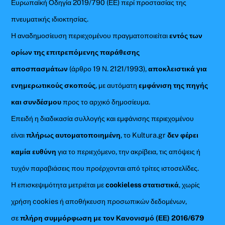
Ευρωπαϊκή Οδηγία 2019/790 (ΕΕ) περί προστασίας της
πνευματικής ιδιοκτησίας.
Η αναδημοσίευση περιεχομένου πραγματοποιείται
εντός των
ορίων της επιτρεπόμενης παράθεσης
αποσπασμάτων
(άρθρο 19 Ν. 2121/1993),
αποκλειστικά για
ενημερωτικούς σκοπούς
, με αυτόματη
εμφάνιση της πηγής
και συνδέσμου
προς το αρχικό δημοσίευμα.
Επειδή η διαδικασία συλλογής και εμφάνισης περιεχομένου
είναι
πλήρως αυτοματοποιημένη
, το Kultura.gr
δεν φέρει
καμία ευθύνη
για το περιεχόμενο, την ακρίβεια, τις απόψεις ή
τυχόν παραβιάσεις που προέρχονται από τρίτες ιστοσελίδες.
Η επισκεψιμότητα μετριέται με
cookieless στατιστικά
, χωρίς
χρήση cookies ή αποθήκευση προσωπικών δεδομένων,
σε
πλήρη συμμόρφωση με τον Κανονισμό (ΕΕ) 2016/679