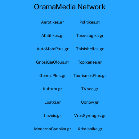
OramaMedia Network
Agrotikes.gr
Politikes.gr
Athlitikes.gr
Texnologika.gr
AutoMotoPlus.gr
Thisishellas.gr
GnosiGiaOlous.gr
Topikanea.gr
GoneisPlus.gr
TourismosPlus.gr
Kultura.gr
TVnea.gr
Loatki.gr
Upnow.gr
Loveis.gr
VresSyntages.gr
ModernaGynaika.gr
Xristianika.gr