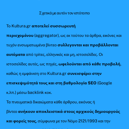
Σχετικά με αυτόν τον ιστότοπο
Το Kultura.gr
αποτελεί συσσωρευτή
περιεχομένου
(aggregator), ως εκ τούτου τα άρθρα, εικόνες και
τυχόν ενσωματωμένα βίντεο
συλλεγονται και προβάλλονται
αυτόματα
από τρίτες, ελληνικές και μη, ιστοσελίδες. Οι
ιστοσελίδες αυτές, ως πηγές,
ωφελούνται από κάθε προβολή
,
καθώς η εμφάνιση στο Kultura.gr
συνεισφέρει στην
επισκεψιμότητά τους και στη βαθμολογία SEO
(Google
κ.λπ.) μέσω backlink κοκ.
Τα πνευματικά δικαιώματα κάθε άρθρου, εικόνας ή
βίντεο
ανήκουν αποκλειστικά στους αρχικούς δημιουργούς
και φορείς τους
, σύμφωνα με τον Νόμο 2121/1993 και την