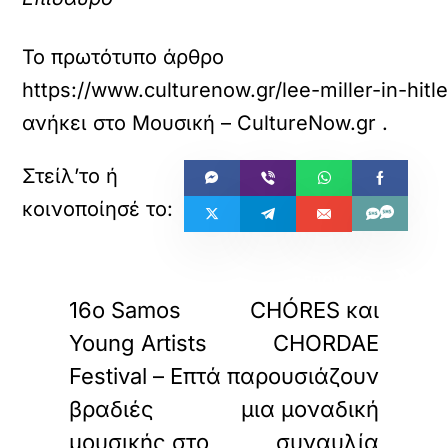
Το πρωτότυπο άρθρο
https://www.culturenow.gr/lee-miller-in-hit
ανήκει στο
Μουσική – CultureNow.gr
.
«
»
ΠΡΟΗΓΟΥΜΕΝΟ
ΕΠΟΜΕΝΟ
16ο Samos
CHÓRES και
Young Artists
CHORDAE
Festival – Επτά
παρουσιάζουν
βραδιές
μια μοναδική
μουσικής στο
συναυλία