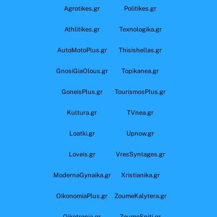
Agrotikes.gr
Politikes.gr
Athlitikes.gr
Texnologika.gr
AutoMotoPlus.gr
Thisishellas.gr
GnosiGiaOlous.gr
Topikanea.gr
GoneisPlus.gr
TourismosPlus.gr
Kultura.gr
TVnea.gr
Loatki.gr
Upnow.gr
Loveis.gr
VresSyntages.gr
ModernaGynaika.gr
Xristianika.gr
OikonomiaPlus.gr
ZoumeKalytera.gr
Oikotropia.gr
ZoumeSpiti.gr