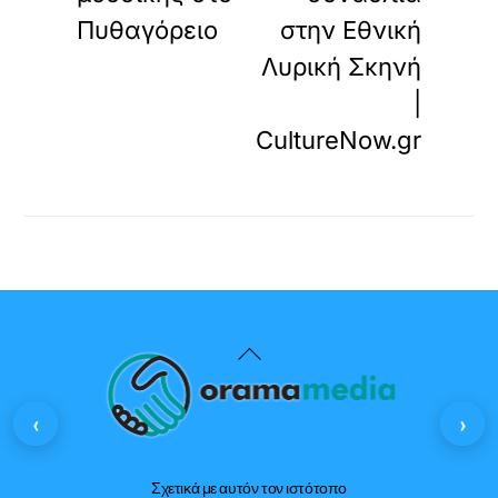
Πυθαγόρειο
στην Εθνική
Λυρική Σκηνή
|
CultureNow.gr
Back
To
‹
›
Top
Σχετικά με αυτόν τον ιστότοπο