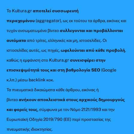
Το Kultura.gr
αποτελεί συσσωρευτή
περιεχομένου
(aggregator), ως εκ τούτου τα άρθρα, εικόνες και
τυχόν ενσωματωμένα βίντεο
συλλεγονται και προβάλλονται
αυτόματα
από τρίτες, ελληνικές και μη, ιστοσελίδες. Οι
ιστοσελίδες αυτές, ως πηγές,
ωφελούνται από κάθε προβολή
,
καθώς η εμφάνιση στο Kultura.gr
συνεισφέρει στην
επισκεψιμότητά τους και στη βαθμολογία SEO
(Google
κ.λπ.) μέσω backlink κοκ.
Τα πνευματικά δικαιώματα κάθε άρθρου, εικόνας ή
βίντεο
ανήκουν αποκλειστικά στους αρχικούς δημιουργούς
και φορείς τους
, σύμφωνα με τον Νόμο 2121/1993 και την
Ευρωπαϊκή Οδηγία 2019/790 (ΕΕ) περί προστασίας της
πνευματικής ιδιοκτησίας.