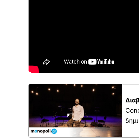
Διαβ
Cond
δημι