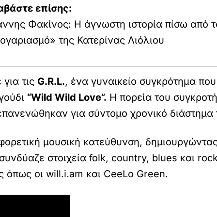
αβάστε επίσης:
άννης Φακίνος: Η άγνωστη ιστορία πίσω από τ
ογαριασμό» της Κατερίνας Λιόλιου
 για τις
G.R.L.
, ένα γυναικείο συγκρότημα που 
αγούδι
“Wild Wild Love”.
Η πορεία του συγκροτή
 επανενώθηκαν για σύντομο χρονικό διάστημα 
φορετική μουσική κατεύθυνση, δημιουργώντας
υνδύαζε στοιχεία folk, country, blues και roc
 όπως οι will.i.am και CeeLo Green.