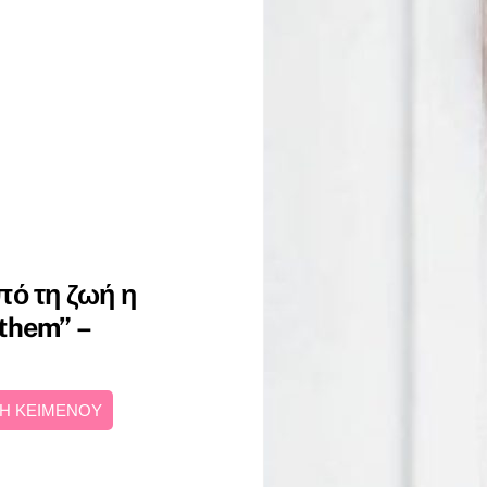
πό τη ζωή η
them” –
Η ΚΕΙΜΕΝΟΥ