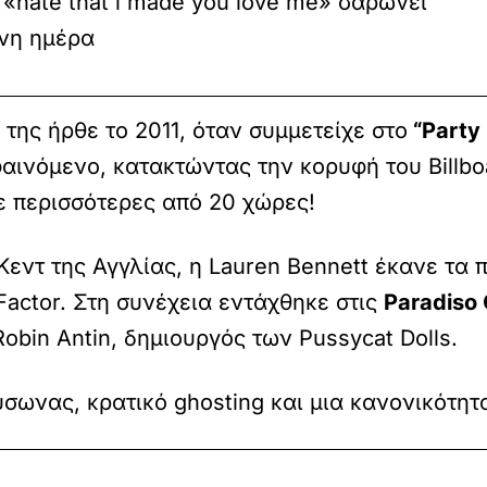
 «hate that i made you love me» σαρώνει
νη ημέρα
της ήρθε το 2011, όταν συμμετείχε στο
“Party
αινόμενο, κατακτώντας την κορυφή του Billbo
ε περισσότερες από 20 χώρες!
 Κεντ της Αγγλίας, η Lauren Bennett έκανε τα
Factor. Στη συνέχεια εντάχθηκε στις
Paradiso 
obin Antin, δημιουργός των Pussycat Dolls.
αύσωνας, κρατικό ghosting και μια κανονικότη