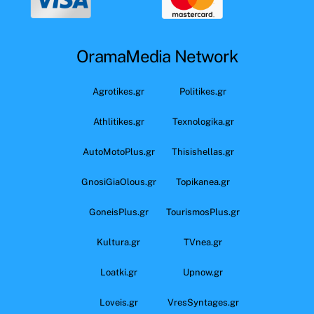
OramaMedia Network
Agrotikes.gr
Politikes.gr
Athlitikes.gr
Texnologika.gr
AutoMotoPlus.gr
Thisishellas.gr
GnosiGiaOlous.gr
Topikanea.gr
GoneisPlus.gr
TourismosPlus.gr
Kultura.gr
TVnea.gr
Loatki.gr
Upnow.gr
Loveis.gr
VresSyntages.gr