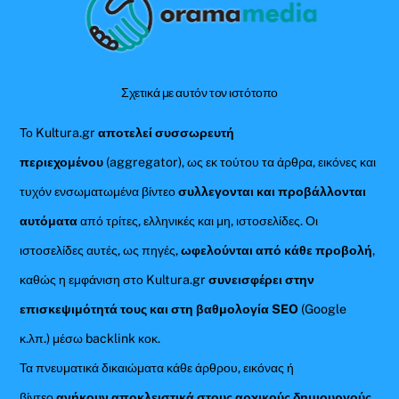
To
Top
Σχετικά με αυτόν τον ιστότοπο
Το Kultura.gr
αποτελεί συσσωρευτή
περιεχομένου
(aggregator), ως εκ τούτου τα άρθρα, εικόνες και
τυχόν ενσωματωμένα βίντεο
συλλεγονται και προβάλλονται
αυτόματα
από τρίτες, ελληνικές και μη, ιστοσελίδες. Οι
ιστοσελίδες αυτές, ως πηγές,
ωφελούνται από κάθε προβολή
,
καθώς η εμφάνιση στο Kultura.gr
συνεισφέρει στην
επισκεψιμότητά τους και στη βαθμολογία SEO
(Google
κ.λπ.) μέσω backlink κοκ.
Τα πνευματικά δικαιώματα κάθε άρθρου, εικόνας ή
βίντεο
ανήκουν αποκλειστικά στους αρχικούς δημιουργούς