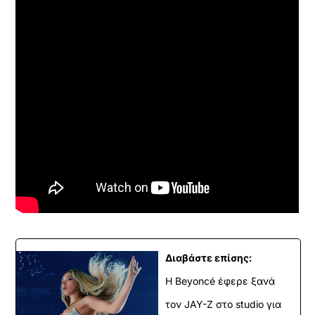
Διαβάστε επίσης:
Η Beyoncé έφερε ξανά
τον JAY-Z στο studio για