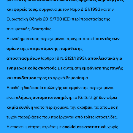
και φορείς τους
, σύμφωνα με τον Νόμο 2121/1993 και την
Ευρωπαϊκή Οδηγία 2019/790 (ΕΕ) περί προστασίας της
πνευματικής ιδιοκτησίας.
Η αναδημοσίευση περιεχομένου πραγματοποιείται
εντός των
ορίων της επιτρεπόμενης παράθεσης
αποσπασμάτων
(άρθρο 19 Ν. 2121/1993),
αποκλειστικά για
ενημερωτικούς σκοπούς
, με αυτόματη
εμφάνιση της πηγής
και συνδέσμου
προς το αρχικό δημοσίευμα.
Επειδή η διαδικασία συλλογής και εμφάνισης περιεχομένου
είναι
πλήρως αυτοματοποιημένη
, το Kultura.gr
δεν φέρει
καμία ευθύνη
για το περιεχόμενο, την ακρίβεια, τις απόψεις ή
τυχόν παραβιάσεις που προέρχονται από τρίτες ιστοσελίδες.
Η επισκεψιμότητα μετριέται με
cookieless στατιστικά
, χωρίς